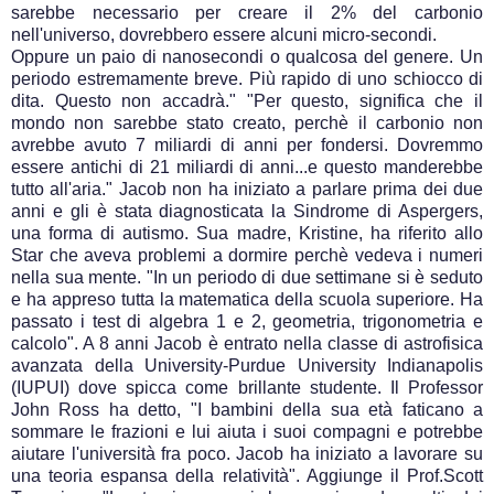
sarebbe necessario per creare il 2% del carbonio
nell'universo, dovrebbero essere alcuni micro-secondi.
Oppure un paio di nanosecondi o qualcosa del genere. Un
periodo estremamente breve. Più rapido di uno schiocco di
dita. Questo non accadrà." "Per questo, significa che il
mondo non sarebbe stato creato, perchè il carbonio non
avrebbe avuto 7 miliardi di anni per fondersi. Dovremmo
essere antichi di 21 miliardi di anni...e questo manderebbe
tutto all'aria." Jacob non ha iniziato a parlare prima dei due
anni e gli è stata diagnosticata la Sindrome di Aspergers,
una forma di autismo. Sua madre, Kristine, ha riferito allo
Star che aveva problemi a dormire perchè vedeva i numeri
nella sua mente. "In un periodo di due settimane si è seduto
e ha appreso tutta la matematica della scuola superiore. Ha
passato i test di algebra 1 e 2, geometria, trigonometria e
calcolo". A 8 anni Jacob è entrato nella classe di astrofisica
avanzata della University-Purdue University Indianapolis
(IUPUI) dove spicca come brillante studente. Il Professor
John Ross ha detto, "I bambini della sua età faticano a
sommare le frazioni e lui aiuta i suoi compagni e potrebbe
aiutare l'università fra poco. Jacob ha iniziato a lavorare su
una teoria espansa della relatività". Aggiunge il Prof.Scott