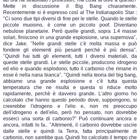
Mette in discussione il Big Bang chiaramente.
Recentemente si è espresso così al The Indianapolis Star :
"Ci sono due tipi diversi di fine per le stelle. Quando le stelle
piccole muoiono, è come un piccolo poof. Diventano
nebulose planetarie. Però quelle grandi, sopra 1.4 masse
solari, finiscono in una grande esplosione, una supernova",
dice Jake. "Nelle grandi stelle c'è molta massa e può
fondere gli elementi più pesanti perchè è più densa".
"Quindi hai tutti gli elementi, tutti i diversi materiali, da
queste stelle grandi. Le stelle piccole, producono idrogeno
ed elio e quando esplodono, tutto il carbonio che rimane in
esse è nella nana bianca". "Quindi nella teoria del big bang,
abbiamo una grande esplosione e c'è tutta questa
temperatura che ne risulta e questa si riduce molto
rapidamente, perchè è davvero grande. L'altro giorno ho
calcolato che hanno questo periodo dove, suppongono, si
creerebbe l'idrogeno e l'elio e, non mi preoccupo
dell'idrogeno e dell'elio, però ho pensato, non dovrebbe
esserci una sorta di carbonio?" Può continuare ancora e
ancora, infatti lo fa.. "Altrimenti, il carbonio dovrebbe uscire
dalle stelle e quindi la Terra, fatta principalmente di
carbonio, non sarebbe qua. Quindi ho calcolato il tempo che