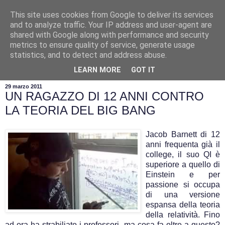
This site uses cookies from Google to deliver its services
and to analyze traffic. Your IP address and user-agent are
shared with Google along with performance and security
metrics to ensure quality of service, generate usage
statistics, and to detect and address abuse.
▼
LEARN MORE
GOT IT
29 marzo 2011
UN RAGAZZO DI 12 ANNI CONTRO
LA TEORIA DEL BIG BANG
Jacob Barnett di 12
anni frequenta già il
college, il suo QI è
superiore a quello di
Einstein e per
passione si occupa
di una versione
espansa della teoria
della relatività. Fino
ad ora ha strabiliato i professori, ma cosa fa oltre a questo?