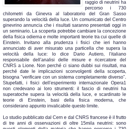
raggio di neutrini ha
percorso i 730
chilometri da Ginevra al laboratorio del Gran Sasso
superando la velocità della luce. Un comunicato del Centro
ginevrino annuncia che i risultati saranno presentati oggi in
un seminario. La scoperta potrebbe cambiare la concezione
della fisica odierna e molte importanti teorie tra cui quelle di
Einstein. Invitano alla prudenza i fisici che ieri hanno
annunciato di aver misurato una particella che supera la
velocità della luce: lo dice Dario Autiero, l'italiano
responsabile dell'analisi delle misure e ricercatore del
CNRS a Lione. Non perché ci siano dubbi sui risultati, ma
perché date le implicazioni sconvolgenti della scoperta,
bisogna "verificare con un sistema completamente diverso".
Stupefatti, i fisici dell'esperimento internazionale Opera1
non credevano ai loro strumenti: il fascio di neutrini ha
superatoche supera la velocità della luce, e scardinato le
teorie di Einstein, basi della fisica moderna, che
considerano appunto invalicabile questo limite.
Lo studio pubblicato dal Cern e dal CNRS francese è il frutto
di tre anni di osservazioni di oltre 15mila neutrini: sono
questi elementi della materia che hanno percorso i 730