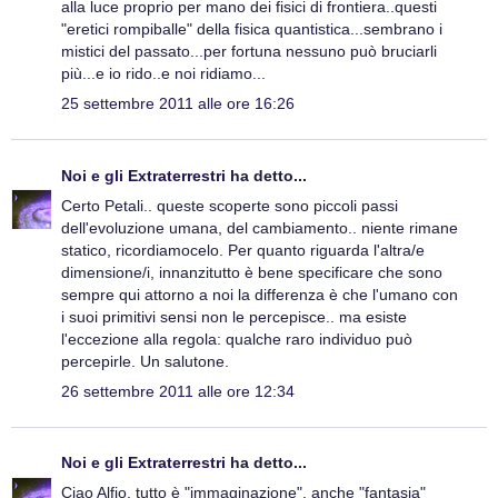
alla luce proprio per mano dei fisici di frontiera..questi
"eretici rompiballe" della fisica quantistica...sembrano i
mistici del passato...per fortuna nessuno può bruciarli
più...e io rido..e noi ridiamo...
25 settembre 2011 alle ore 16:26
Noi e gli Extraterrestri
ha detto...
Certo Petali.. queste scoperte sono piccoli passi
dell'evoluzione umana, del cambiamento.. niente rimane
statico, ricordiamocelo. Per quanto riguarda l'altra/e
dimensione/i, innanzitutto è bene specificare che sono
sempre qui attorno a noi la differenza è che l'umano con
i suoi primitivi sensi non le percepisce.. ma esiste
l'eccezione alla regola: qualche raro individuo può
percepirle. Un salutone.
26 settembre 2011 alle ore 12:34
Noi e gli Extraterrestri
ha detto...
Ciao Alfio, tutto è "immaginazione", anche "fantasia"