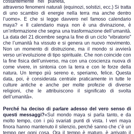
costantemente nel pianeta,
attraverso fenomeni naturali (equinozi, solstizi, ecc.) Si tratta
di uno scambio di energie nella terra ma anche dentro
l’uomo». E che si legge davvero nel famoso calendario
maya? « Il calendario maya non è una divinazione, è
un’informazione che segna una trasformazione dell’umanità.
La data del 21 dicembre segna la fine di un ciclo “vibratorio”
che l’umanità ha vissuto e si genera un nuovo movimento.
Non un momento di distruzione, ma il mondo si avvierà
verso un’evoluzione di tipo spirituale. Che non coincide con
la fine fisica dell’universo, ma con una coscienza nuova di
come vivere, in sintonia con la terra e con le forze della
natura. Un tempo più sereno e, speriamo, felice. Questa
data, poi, è considerata centrale praticamente in tutte le
culture antiche e anche per molte profezie di diverse
religioni, che le attribuiscono il significato di svolta
dell’umanità».
Perché ha deciso di parlare adesso del vero senso di
questi messaggi?
«Sul mondo maya si parla tanto, e da
molto tempo, con i più svariati punti di vista. I veri maya
finora hanno mantenuto il silenzio, perché sanno che c’è un
tempo per ogni cosa. Ora il tempo è maturo, è arrivato il