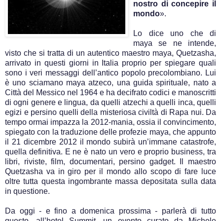
nostro di concepire il
mondo
».
Lo dice uno che di
maya se ne intende,
visto che si tratta di un autentico maestro maya, Quetzasha,
arrivato in questi giorni in Italia proprio per spiegare quali
sono i veri messaggi dell’antico popolo precolombiano. Lui
è uno sciamano maya atzeco, una guida spirituale, nato a
Città del Messico nel 1964 e ha decifrato codici e manoscritti
di ogni genere e lingua, da quelli atzechi a quelli inca, quelli
egizi e persino quelli della misteriosa civiltà di Rapa nui. Da
tempo ormai impazza la 2012-mania, ossia il convincimento,
spiegato con la traduzione delle profezie maya, che appunto
il 21 dicembre 2012 il mondo subirà un’immane catastrofe,
quella definitiva. E ne è nato un vero e proprio business, tra
libri, riviste, film, documentari, persino gadget. Il maestro
Quetzasha va in giro per il mondo allo scopo di fare luce
oltre tutta questa ingombrante massa depositata sulla data
in questione.
Da oggi - e fino a domenica prossima - parlerà di tutto
questo, all’hotel Summit, un evento curato da Michele