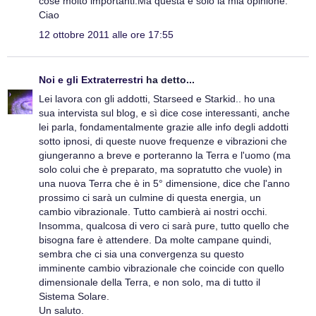
cose molto importanti.Ma questa è solo la mia opinione.
Ciao
12 ottobre 2011 alle ore 17:55
Noi e gli Extraterrestri
ha detto...
Lei lavora con gli addotti, Starseed e Starkid.. ho una
sua intervista sul blog, e sì dice cose interessanti, anche
lei parla, fondamentalmente grazie alle info degli addotti
sotto ipnosi, di queste nuove frequenze e vibrazioni che
giungeranno a breve e porteranno la Terra e l'uomo (ma
solo colui che è preparato, ma sopratutto che vuole) in
una nuova Terra che è in 5° dimensione, dice che l'anno
prossimo ci sarà un culmine di questa energia, un
cambio vibrazionale. Tutto cambierà ai nostri occhi.
Insomma, qualcosa di vero ci sarà pure, tutto quello che
bisogna fare è attendere. Da molte campane quindi,
sembra che ci sia una convergenza su questo
imminente cambio vibrazionale che coincide con quello
dimensionale della Terra, e non solo, ma di tutto il
Sistema Solare.
Un saluto.