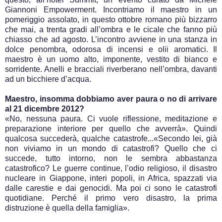
Giannoni Empowerment. Incontriamo il maestro in un
pomeriggio assolato, in questo ottobre romano più bizzarro
che mai, a trenta gradi all’ombra e le cicale che fanno più
chiasso che ad agosto. L’incontro avviene in una stanza in
dolce penombra, odorosa di incensi e olii aromatici. Il
maestro è un uomo alto, imponente, vestito di bianco e
sorridente. Anelli e bracciali riverberano nell’ombra, davanti
ad un bicchiere d’acqua.
Maestro, insomma dobbiamo aver paura o no di arrivare
al 21 dicembre 2012?
«No, nessuna paura. Ci vuole riflessione, meditazione e
preparazione interiore per quello che avverrà». Quindi
qualcosa succederà, qualche catastrofe...«Secondo lei, già
non viviamo in un mondo di catastrofi? Quello che ci
succede, tutto intorno, non le sembra abbastanza
catastrofico? Le guerre continue, l’odio religioso, il disastro
nucleare in Giappone, interi popoli, in Africa, spazzati via
dalle carestie e dai genocidi. Ma poi ci sono le catastrofi
quotidiane. Perché il primo vero disastro, la prima
distruzione è quella della famiglia».