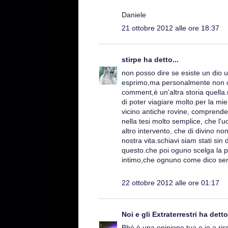
Daniele
21 ottobre 2012 alle ore 18:37
stirpe
ha detto...
non posso dire se esiste un dio 
esprimo,ma personalmente non cre
comment,è un'altra storia quella
di poter viagiare molto.per la mi
vicino antiche rovine, comprende
nella tesi molto semplice, che l
altro intervento, che di divino n
nostra vita.schiavi siam stati sin 
questo.che poi oguno scelga la p
intimo,che ognuno come dico sem
22 ottobre 2012 alle ore 01:17
Noi e gli Extraterrestri
ha detto.
Bhè è una opinione tua e io a ri