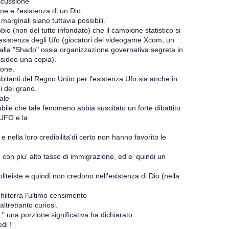
scussione
ne e l'esistenza di un Dio
arginali siano tuttavia possibili.
bio (non del tutto infondato) che il campione statistico si
esistenza degli Ufo (giocatori del videogame Xcom, un
lla "Shado" ossia organizzazione governativa segreta in
ossideo una copia).
ione.
itanti del Regno Unito per l'esistenza Ufo sia anche in
i del grano.
tale
ile che tale fenomeno abbia suscitato un forte dibattito
i UFO e la
e nella loro credibilita'di certo non hanno favorito le
se con piu' alto tasso di immigrazione, ed e' quindi un
liteiste e quindi non credono nell'esistenza di Dio (nella
ghilterra l'ultimo censimento
 altrettanto curiosi.
 " una porzione significativa ha dichiarato
di !