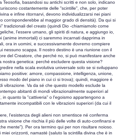
 Teosofia, basandosi su antichi scritti e non solo, indicano
uriscono costantemente delle "scintille", che, per poter
ina e infine ritornarvi, devono individualizzarsi nei piani
stro corrisponderebbe al maggior grado di densità). Da qui si
" tradizionali del creato (quindi Dio -chiamiamolo come
ngeliche, l'essere umano, gli spiriti di natura, e aggiungo io,
 noi (anime immortali) ci saremmo incarnati dapprima in
animali, ora in uomini, e successivamente dovremo compiere
 cui nessuno scappa. Il nostro destino è una riunione con il
Amore del Creatore, che perché no, si può manifestare anche
ulla nostra genetica: perché escludere questa visione?
redire nella scala evolutiva universale solo se si sviluppano
niamo positive: amore, compassione, intelligenza, unione,
esso modo del piano in cui ci si trova); quindi, maggiore è
o di vibrazione. Va da sé che questo modello esclude la
 contempo abitanti di mondi vibrazionalmente superiori al
", in quanto la "cattiveria" o l'egoismo appartengono a
mente incompatibili con le vibrazioni superiori (da cui il
re, l'esistenza degli alieni non smentisce né conferma
ra visione che rischia il più delle volte di auto-confinarsi e
che mente"). Per ora termino qui per non risultare noioso.
i miei orizzonti, namasté (saluto la scintilla divina che è in