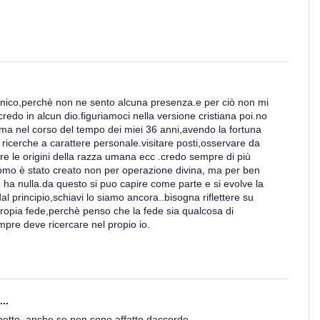
unico,perchè non ne sento alcuna presenza.e per ciò non mi
do in alcun dio.figuriamoci nella versione cristiana poi.no
.ma nel corso del tempo dei miei 36 anni,avendo la fortuna
e ricerche a carattere personale.visitare posti,osservare da
re le origini della razza umana ecc .credo sempre di più
'uomo è stato creato non per operazione divina, ma per ben
on ha nulla.da questo si puo capire come parte e si evolve la
dal principio,schiavi lo siamo ancora..bisogna riflettere su
ropia fede,perchè penso che la fede sia qualcosa di
pre deve ricercare nel propio io.
..
spetto, anche se non sono affatto daccordo.