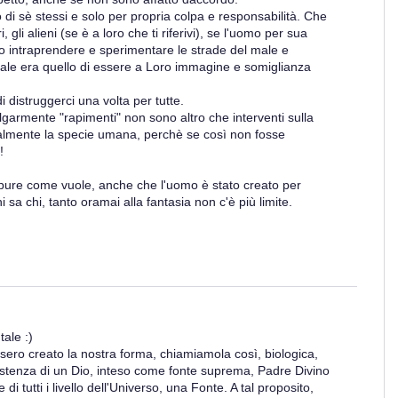
 di sè stessi e solo per propria colpa e responsabilità. Che
gli alieni (se è a loro che ti riferivi), se l'uomo per sua
to intraprendere e sperimentare le strade del male e
ziale era quello di essere a Loro immagine e somiglianza
i distruggerci una volta per tutte.
garmente "rapimenti" non sono altro che interventi sulla
almente la specie umana, perchè se così non fosse
!
 pure come vuole, anche che l'uomo è stato creato per
i sa chi, tanto oramai alla fantasia non c'è più limite.
ale :)
ssero creato la nostra forma, chiamiamola così, biologica,
sistenza di un Dio, inteso come fonte suprema, Padre Divino
di tutti i livello dell'Universo, una Fonte. A tal proposito,