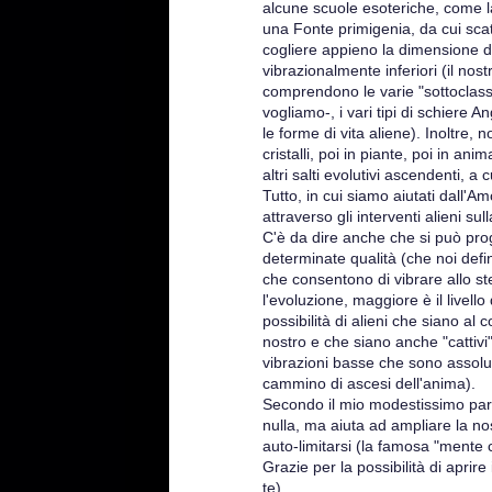
alcune scuole esoteriche, come la
una Fonte primigenia, da cui scat
cogliere appieno la dimensione div
vibrazionalmente inferiori (il no
comprendono le varie "sottoclassi
vogliamo-, i vari tipi di schiere A
le forme di vita aliene). Inoltre,
cristalli, poi in piante, poi in 
altri salti evolutivi ascendenti, a
Tutto, in cui siamo aiutati dall'
attraverso gli interventi alieni s
C'è da dire anche che si può prog
determinate qualità (che noi defi
che consentono di vibrare allo st
l'evoluzione, maggiore è il livell
possibilità di alieni che siano al
nostro e che siano anche "cattivi
vibrazioni basse che sono assoluta
cammino di ascesi dell'anima).
Secondo il mio modestissimo pare
nulla, ma aiuta ad ampliare la nost
auto-limitarsi (la famosa "mente 
Grazie per la possibilità di aprire 
te)