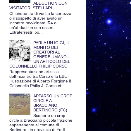
ABDUCTION CON
VISITATORI STELLARI
Chiunque tra di voi ha la certezza
o il sospetto di aver avuto un
incontro ravvicinato IR4 o
un'abduction con esseri
Extraterrestri po...
PARLA UN IGIGI, IL
MONITO DEI
CREATORI AL
GENERE UMANO -
UN ARTICOLO DEL
COLONNELLO PHILIP CORSO
Rappresentazione artistica
dell'incontro tra Corso e la EBE -
Illustrazione di Alberto Forgione Il
Colonnello Philip J. Corso ci ...
APPARSO UN CROP
CIRCLE A
BRACCIANO,
BERTINORO (FC)
Scoperto un crop
circle a Bracciano piccola frazione
appartenente al comune di
Bertinoro , in provincia di Forlì-