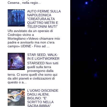
Cesena , nella regio...
AUTO FERME SULLA
NAPOLEONICA
"CREATURA ALTA
QUATTRO METRI E
TELEFONINI MUTI"
Ufo avvistato da un operaio di
Codroipo vicino a
Mortegliano:«Volevo chiamare mio
padre e avvisarlo ma non c'era
campo» UDINE - Fino ad ...
STAR SEED, WALK-
IN E LIGHTWORKER
STARSEED Non tutti
quelli sulla terra
provengono dalla
terra. Ci sono quelli che sono qui
da altri pianeti e civilizzazioni di
questo o a...
L'UOMO DISCENDE
DAGLI ALIENI,
BIGLINO: "E'
SCRITTO NELLA
SACRA BIBBIA"