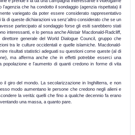
online e prende il là da una campagna interessante il videogame
enzia che ha condotto il sondaggio (agenzia rispettata) il
mente variegato da poter essere considerato rappresentativo
i là di queste dichiarazioni va senz'altro considerato che se un
vesse partecipato al sondaggio forse gli esiti sarebbero stati
 sono interessanti, e lo pensa anche Alistair Macdonald-Radcliff,
 direttore generale del World Dialogue Council, gruppo che
oni tra le culture occidentali e quelle islamiche. Macdonald-
fornire risultati statistici adeguati su questioni come queste (al di
one), ma afferma anche che in effetti potrebbe esserci una
lla popolazione e l'aumento di quanti credono in forme di vita
o il giro del mondo. La secolarizzazione in Inghilterra, e non
stesso modo aumentano le persone che credono negli alieni e
condere la verità: quelli che fino a qualche decennio fa erano
 diventando una massa, a quanto pare.