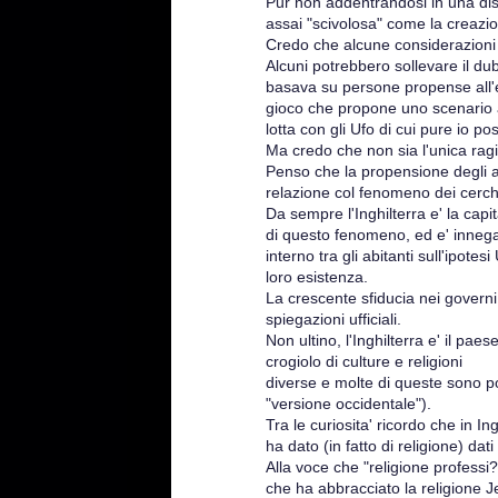
Pur non addentrandosi in una di
assai "scivolosa" come la creazio
Credo che alcune considerazioni m
Alcuni potrebbero sollevare il dub
basava su persone propense all'
gioco che propone uno scenario a
lotta con gli Ufo di cui pure io p
Ma credo che non sia l'unica rag
Penso che la propensione degli ab
relazione col fenomeno dei cerch
Da sempre l'Inghilterra e' la capi
di questo fenomeno, ed e' innegab
interno tra gli abitanti sull'ipotes
loro esistenza.
La crescente sfiducia nei governi 
spiegazioni ufficiali.
Non ultino, l'Inghilterra e' il pae
crogiolo di culture e religioni
diverse e molte di queste sono po
"versione occidentale").
Tra le curiosita' ricordo che in In
ha dato (in fatto di religione) dati
Alla voce che "religione professi?
che ha abbracciato la religione Je