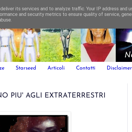
eliver its services and to analyze traffic. Your IP address and 
ormance and security metrics to ensure quality of service, gen
abuse.
ze
Starseed
Articoli
Contatti
Disclaimer
O PIU' AGLI EXTRATERRESTRI