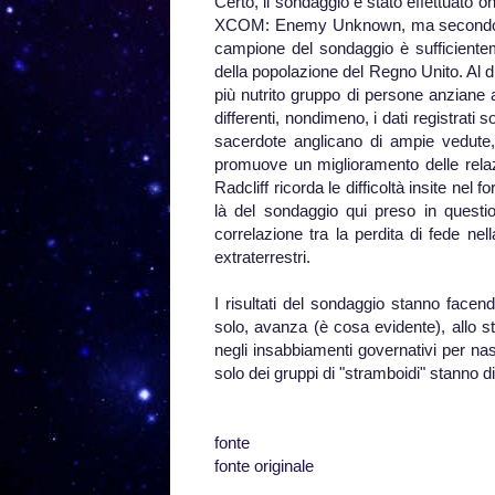
Certo, il sondaggio è stato effettuato 
XCOM: Enemy Unknown, ma secondo l'ag
campione del sondaggio è sufficiente
della popolazione del Regno Unito. Al d
più nutrito gruppo di persone anziane a
differenti, nondimeno, i dati registrati
sacerdote anglicano di ampie vedute,
promuove un miglioramento delle relazi
Radcliff ricorda le difficoltà insite nel 
là del sondaggio qui preso in questi
correlazione tra la perdita di fede ne
extraterrestri.
I risultati del sondaggio stanno facend
solo, avanza (è cosa evidente), allo 
negli insabbiamenti governativi per nas
solo dei gruppi di "stramboidi" stanno
fonte
fonte originale