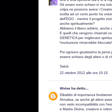
Gli umani sono schiavi sì ma solo
colpa ne possono avere i Creatori, 
scelta ad un certo punto ha volu
dell'EGO - mentre il progetto ini
anche spiritualmente?
Abbiamo il libero arbitrio, anche d
E quelli che vengono chiamati vol
GENETICA per migliorare spiritu
l'evoluzione rimarrebbe bloccata!
Poi ogniuno giustissimo la pensi
essere schiavo degli alieni o di ch
Saluti.
22 ottobre 2012 alle ore 10:15
Alvise
ha detto...
Dibattito di importanza fondament
Annalisa, se anche gli alieni ave
non vedo incompatibilità con l'e
e Madre Divina, creatore e rettore 