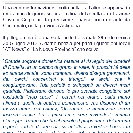
Una enorme formazione, molto bella tra l'altro, è apparsa in
un campo di grano su una collina di Robella - in frazione
Cavallo Grigio per la precisione - paese poco distante da
Cocconato, nella provincia Astigiana.
Il pittogramma è apparso la notte tra sabato 29 e domenica
30 Giugno 2013. A darne notizia per primi i quotidiani locali
"AT News" e "La Nuova Provincia" che scrive:
"
Grande sorpresa domenica mattina al risveglio dei cittadini
di Robella. In un campo di grano, in valle, in prossimità della
ex strada statale, sono comparsi diversi disegni geometrici,
dai cerchi concentrici a triangoli e archi che li
congiungevano. Tutti perfetti e sviluppati su diversi metri
quadrati. Riaffiorano dunque le più svariate congetture sui
cosiddetti “crop circle”, i “cerchi nel grano”: dalla mano
aliena a quella di qualche bontempone che dispone di un
mezzo aereo per calarsi, “disegnare” e andarsene senza
lasciare tracce. Fra i primi ad essere avvertiti il sindaco
Giuseppe Turino che ha chiamato il proprietario del terreno
e poi è andato di persona, su un’altura, a vedere l’opera in
valle. Ma non si è sbilanciato nel manifestare la sua