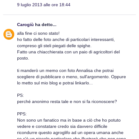
9 luglio 2013 alle ore 18:44
Carogiù
ha detto...
alla fine ci sono stato!
ho fatto delle foto anche di particolari interessanti,
compreso gli steli piegati delle spighe.
Fatto una chiacchierata con un paio di agricoltori del
posto.
ti manderò un memo con foto Annalisa che potrai
scegliere di pubblicare o meno, sull'argomento. Oppure
lo metto sul mio blog e potrai linkarlo...
PS:
perché anonimo resta tale e non si fa riconoscere?
PPS:
Non sono un fanatico ma in base a ciò che ho potuto
vedere e constatare credo sia davvero difficile
ricondurre questo agroglifo ad un opera umana anche
se c'è un piccolo particolare che illustrerò che non sono