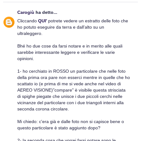
Carogiù
ha detto...
Cliccando
QUI'
potrete vedere un estratto delle foto che
ho potuto eseguire da terra e dall'alto su un
ultraleggero.
Bhé ho due cose da farsi notare e in merito alle quali
sarebbe interessante leggere e verificare le varie
opinioni.
1- ho cerchiato in ROSSO un particolare che nelle foto
della prima ora pare non esserci mentre in quelle che ho
scattato io (e prima di me si vede anche nel video di
AEREO VISIONE)"compare" è visibile questa strisciata
di spighe piegate che unisce i due piccoli cerchi nelle
vicinanze del particolare con i due triangoli interni alla
seconda corona circolare.
Mi chiedo: c'era già e dalle foto non si capisce bene o
questo particolare è stato aggiunto dopo?
2- la seconda cosa che vorrei farsi notare sono le