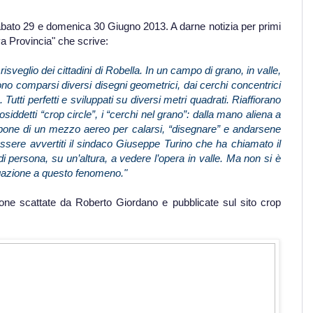
sabato 29 e domenica 30 Giugno 2013. A darne notizia per primi
va Provincia" che scrive:
veglio dei cittadini di Robella. In un campo di grano, in valle,
sono comparsi diversi disegni geometrici, dai cerchi concentrici
 Tutti perfetti e sviluppati su diversi metri quadrati. Riaffiorano
siddetti “crop circle”, i “cerchi nel grano”: dalla mano aliena a
pone di un mezzo aereo per calarsi, “disegnare” e andarsene
essere avvertiti il sindaco Giuseppe Turino che ha chiamato il
di persona, su un’altura, a vedere l’opera in valle. Ma non si è
egazione a questo fenomeno."
ione scattate da Roberto Giordano e pubblicate sul sito crop