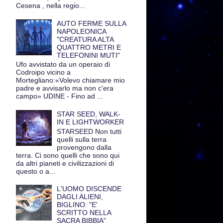
Cesena , nella regio...
AUTO FERME SULLA
NAPOLEONICA
"CREATURA ALTA
QUATTRO METRI E
TELEFONINI MUTI"
Ufo avvistato da un operaio di
Codroipo vicino a
Mortegliano:«Volevo chiamare mio
padre e avvisarlo ma non c'era
campo» UDINE - Fino ad ...
STAR SEED, WALK-
IN E LIGHTWORKER
STARSEED Non tutti
quelli sulla terra
provengono dalla
terra. Ci sono quelli che sono qui
da altri pianeti e civilizzazioni di
questo o a...
L'UOMO DISCENDE
DAGLI ALIENI,
BIGLINO: "E'
SCRITTO NELLA
SACRA BIBBIA"