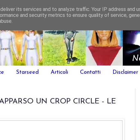
eliver its services and to analyze traffic. Your IP address and 
ormance and security metrics to ensure quality of service, gen
abuse.
ze
Starseed
Articoli
Contatti
Disclaimer
 APPARSO UN CROP CIRCLE - LE