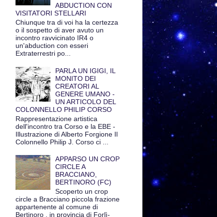
ABDUCTION CON
VISITATORI STELLARI
Chiunque tra di voi ha la certezza
o il sospetto di aver avuto un
incontro ravvicinato IR4 o
un'abduction con esseri
Extraterrestri po...
PARLA UN IGIGI, IL
MONITO DEI
CREATORI AL
GENERE UMANO -
UN ARTICOLO DEL
COLONNELLO PHILIP CORSO
Rappresentazione artistica
dell'incontro tra Corso e la EBE -
Illustrazione di Alberto Forgione Il
Colonnello Philip J. Corso ci ...
APPARSO UN CROP
CIRCLE A
BRACCIANO,
BERTINORO (FC)
Scoperto un crop
circle a Bracciano piccola frazione
appartenente al comune di
Bertinoro , in provincia di Forlì-