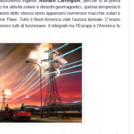
’astronomo inglese,
Richard Carrington
, perché fu la prima
o tra attività solare e disturbi geomagnetici, questa tempesta è
28 agosto dello stesso anno apparsero numerose macchie solari e
me Flare. Tutto il Nord America vide l’aurora boreale. C’erano
ero tutti di funzionare: il telegrafo tra l’Europa e l’America fu