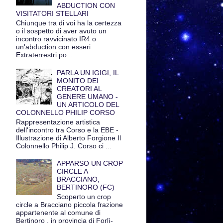
ABDUCTION CON
VISITATORI STELLARI
Chiunque tra di voi ha la certezza
o il sospetto di aver avuto un
incontro ravvicinato IR4 o
un'abduction con esseri
Extraterrestri po...
PARLA UN IGIGI, IL
MONITO DEI
CREATORI AL
GENERE UMANO -
UN ARTICOLO DEL
COLONNELLO PHILIP CORSO
Rappresentazione artistica
dell'incontro tra Corso e la EBE -
Illustrazione di Alberto Forgione Il
Colonnello Philip J. Corso ci ...
APPARSO UN CROP
CIRCLE A
BRACCIANO,
BERTINORO (FC)
Scoperto un crop
circle a Bracciano piccola frazione
appartenente al comune di
Bertinoro , in provincia di Forlì-