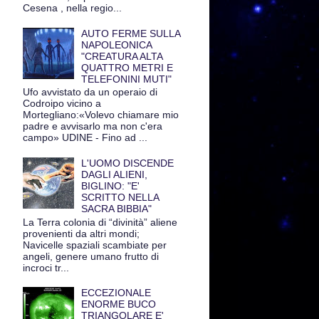
Cesena , nella regio...
AUTO FERME SULLA
NAPOLEONICA
"CREATURA ALTA
QUATTRO METRI E
TELEFONINI MUTI"
Ufo avvistato da un operaio di
Codroipo vicino a
Mortegliano:«Volevo chiamare mio
padre e avvisarlo ma non c'era
campo» UDINE - Fino ad ...
L'UOMO DISCENDE
DAGLI ALIENI,
BIGLINO: "E'
SCRITTO NELLA
SACRA BIBBIA"
La Terra colonia di “divinità” aliene
provenienti da altri mondi;
Navicelle spaziali scambiate per
angeli, genere umano frutto di
incroci tr...
ECCEZIONALE
ENORME BUCO
TRIANGOLARE E'