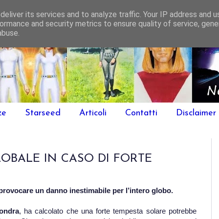
eliver its services and to analyze traffic. Your IP address and 
ormance and security metrics to ensure quality of service, gen
abuse.
ze
Starseed
Articoli
Contatti
Disclaimer
OBALE IN CASO DI FORTE
provocare un danno inestimabile per l’intero globo.
Londra
, ha calcolato che una forte tempesta solare potrebbe