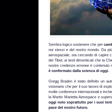
Sembra logico sostenere che per
camb
noi stessi e del nostro mondo. Da pi
aerospaziale, sta cercando di capire c
del Tibet, ai testi dimenticati che la Ch
nostre credenze erronee è contenuto nei
è confermato dalla scienza di oggi.
Gregg Braden è stato definito un aut
visionario che per il suo lavoro di esplo
molte conferenze internazionali e inchie
la Martin Marietta Aerospace e super
oggi noto soprattutto per i suoi tent
pace del nostro futuro.