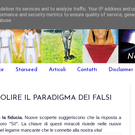
eliver its services and to analyze traffic. Your IP address and 
ormance and security metrics to ensure quality of service, gen
abuse.
ze
Starseed
Articoli
Contatti
Disclaimer
LIRE IL PARADIGMA DEI FALSI
 la fiducia.
Nuove scoperte suggeriscono che la risposta a
 “Sì!”. La chiave di questi miracoli risiede nelle nuove
e nel legame mancante che le connette alla nostra vita!