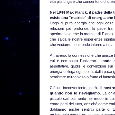
vita più lunga e che consentono di crea
Nel 1944 Max Planck, il padre della 
esiste una “matrice” di energia che
luogo di pura energia che ogni cosa ha
relazioni più profonde, la pace tra
sperimentale che la matrice di Planck 
che salda le nostre esperienze spiritua
che vediamo nel mondo intorno a noi.
Attraverso la connessione che unisce tu
cui è composto l’universo –
onde e
aspettative, giudizi e convinzioni su
energia collega ogni cosa, dalla pace g
sembrare miracoloso o frutto di fantasi
C’è un inconveniente, però.
Il nostr
quando non lo risvegliamo.
La chia
piccolo cambiamento nel modo in cui 
come parti del tutto, anziché come en
dobbiamo anche sentirci parte di t
mutamento percettivo, abbiamo accesso 