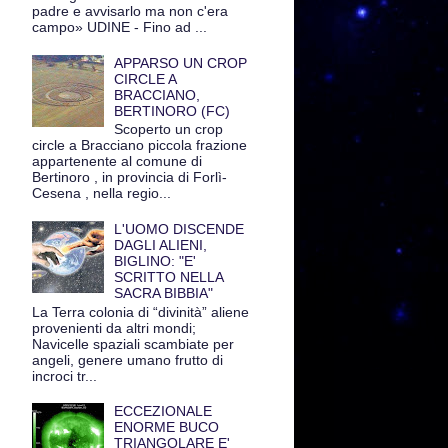
padre e avvisarlo ma non c'era
campo» UDINE - Fino ad ...
APPARSO UN CROP
CIRCLE A
BRACCIANO,
BERTINORO (FC)
Scoperto un crop
circle a Bracciano piccola frazione
appartenente al comune di
Bertinoro , in provincia di Forlì-
Cesena , nella regio...
L'UOMO DISCENDE
DAGLI ALIENI,
BIGLINO: "E'
SCRITTO NELLA
SACRA BIBBIA"
La Terra colonia di “divinità” aliene
provenienti da altri mondi;
Navicelle spaziali scambiate per
angeli, genere umano frutto di
incroci tr...
ECCEZIONALE
ENORME BUCO
TRIANGOLARE E'