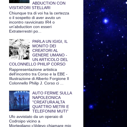
ABDUCTION CON
VISITATORI STELLARI
Chiunque tra di voi ha la certezza
o il sospetto di aver avuto un
incontro ravvicinato IR4 o
un'abduction con esseri
Extraterrestri po...
PARLA UN IGIGI, IL
MONITO DEI
CREATORI AL
GENERE UMANO -
UN ARTICOLO DEL
COLONNELLO PHILIP CORSO
Rappresentazione artistica
dell'incontro tra Corso e la EBE -
Illustrazione di Alberto Forgione Il
Colonnello Philip J. Corso ci ...
AUTO FERME SULLA
NAPOLEONICA
"CREATURA ALTA
QUATTRO METRI E
TELEFONINI MUTI"
Ufo avvistato da un operaio di
Codroipo vicino a
Mortegliano:«Volevo chiamare mio