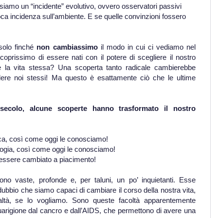
siamo un “incidente” evolutivo, ovvero osservatori passivi
poca incidenza sull’ambiente. E se quelle convinzioni fossero
solo finché
non cambiassimo
il modo in cui ci vediamo nel
issimo di essere nati con il potere di scegliere il nostro
 e la vita stessa? Una scoperta tanto radicale cambierebbe
ere noi stessi! Ma questo è esattamente ciò che le ultime
secolo, alcune scoperte hanno trasformato il nostro
isica, così come oggi le conosciamo!
iologia, così come oggi le conosciamo!
ò essere cambiato a piacimento!
ono vaste, profonde e, per taluni, un po’ inquietanti. Esse
 dubbio che siamo capaci di cambiare il corso della nostra vita,
ltà, se lo vogliamo. Sono queste facoltà apparentemente
uarigione dal cancro e dall’AIDS, che permettono di avere una