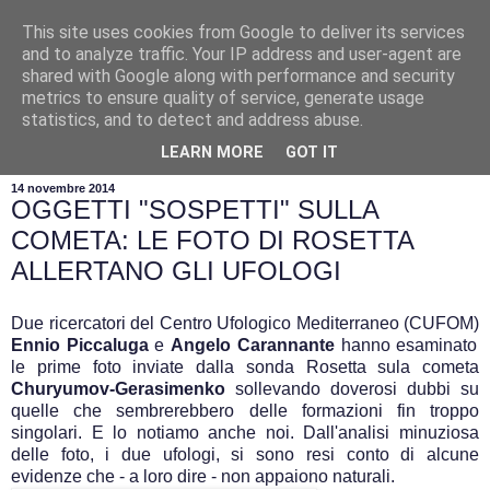
This site uses cookies from Google to deliver its services
and to analyze traffic. Your IP address and user-agent are
shared with Google along with performance and security
metrics to ensure quality of service, generate usage
statistics, and to detect and address abuse.
▼
LEARN MORE
GOT IT
14 novembre 2014
OGGETTI "SOSPETTI" SULLA
COMETA: LE FOTO DI ROSETTA
ALLERTANO GLI UFOLOGI
Due ricercatori del Centro Ufologico Mediterraneo (CUFOM)
Ennio Piccaluga
e
Angelo Carannante
hanno esaminato
le prime foto inviate dalla sonda Rosetta sula cometa
Churyumov-Gerasimenko
sollevando doverosi dubbi su
quelle che sembrerebbero delle formazioni fin troppo
singolari. E lo notiamo anche noi. Dall'analisi minuziosa
delle foto, i due ufologi, si sono resi conto di alcune
evidenze che - a loro dire - non appaiono naturali.