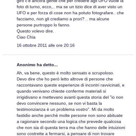
giro c'è ancora gente che per credere agli UFO vuole la
foto di turno, ecco,.. ma se un tizio dice di aver visto un
UFO e per forza di cose non ha potuto fotografare.. che
facciamo, non gli crediamo a prori? .. ma alcune
persone purtroppo lo fanno.
Questo volevo dire.
Ciao Chia
16 ottobre 2011 alle ore 20:16
Anonimo ha detto...
Ah, va bene, questo è molto sensato e scrupoloso.
Devo dire che ho però letto altrove di persone che
raccontavano queste esperienze di incontri ravvicinati, e
quando venivano chieste conferme materiali si
irrigidivano e mettevano avanti questa storia del "io non
devo convincere nessuno, se non vi basta la
testimonzianza è un problema vostro". Mi da molto
fastidio anche perchè molte persone non sono abituate
a ragionare secondo una logica che prevede qualcosa
che non sia di questa terra ma che hanno delle intuizioni
sono costrette a fermarsi, a pensare di non trovare