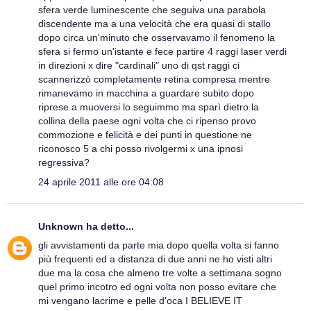
sfera verde luminescente che seguiva una parabola
discendente ma a una velocità che era quasi di stallo
dopo circa un'minuto che osservavamo il fenomeno la
sfera si fermo un'istante e fece partire 4 raggi laser verdi
in direzioni x dire "cardinali" uno di qst raggi ci
scannerizzò completamente retina compresa mentre
rimanevamo in macchina a guardare subito dopo
riprese a muoversi lo seguimmo ma sparì dietro la
collina della paese ogni volta che ci ripenso provo
commozione e felicità e dei punti in questione ne
riconosco 5 a chi posso rivolgermi x una ipnosi
regressiva?
24 aprile 2011 alle ore 04:08
Unknown
ha detto...
gli avvistamenti da parte mia dopo quella volta si fanno
più frequenti ed a distanza di due anni ne ho visti altri
due ma la cosa che almeno tre volte a settimana sogno
quel primo incotro ed ogni volta non posso evitare che
mi vengano lacrime e pelle d'oca I BELIEVE IT