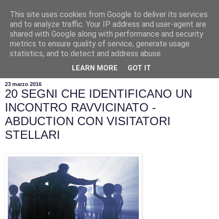
This site uses cookies from Google to deliver its services
and to analyze traffic. Your IP address and user-agent are
shared with Google along with performance and security
metrics to ensure quality of service, generate usage
statistics, and to detect and address abuse.
▼
LEARN MORE
GOT IT
23 marzo 2016
20 SEGNI CHE IDENTIFICANO UN
INCONTRO RAVVICINATO -
ABDUCTION CON VISITATORI
STELLARI