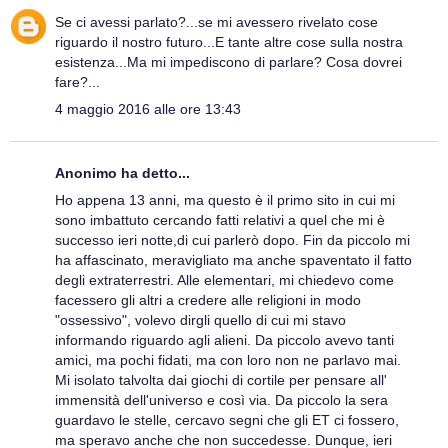
Se ci avessi parlato?...se mi avessero rivelato cose
riguardo il nostro futuro...E tante altre cose sulla nostra
esistenza...Ma mi impediscono di parlare? Cosa dovrei
fare?...
4 maggio 2016 alle ore 13:43
Anonimo ha detto...
Ho appena 13 anni, ma questo è il primo sito in cui mi
sono imbattuto cercando fatti relativi a quel che mi è
successo ieri notte,di cui parlerò dopo. Fin da piccolo mi
ha affascinato, meravigliato ma anche spaventato il fatto
degli extraterrestri. Alle elementari, mi chiedevo come
facessero gli altri a credere alle religioni in modo
"ossessivo", volevo dirgli quello di cui mi stavo
informando riguardo agli alieni. Da piccolo avevo tanti
amici, ma pochi fidati, ma con loro non ne parlavo mai.
Mi isolato talvolta dai giochi di cortile per pensare all'
immensità dell'universo e così via. Da piccolo la sera
guardavo le stelle, cercavo segni che gli ET ci fossero,
ma speravo anche che non succedesse. Dunque, ieri