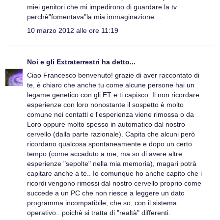
miei genitori che mi impedirono di guardare la tv
perchè"fomentava"la mia immaginazione....
10 marzo 2012 alle ore 11:19
Noi e gli Extraterrestri
ha detto...
Ciao Francesco benvenuto! grazie di aver raccontato di
te, è chiaro che anche tu come alcune persone hai un
legame genetico con gli ET e ti capisco. Il non ricordare
esperienze con loro nonostante il sospetto è molto
comune nei contatti e l'esperienza viene rimossa o da
Loro oppure molto spesso in automatico dal nostro
cervello (dalla parte razionale). Capita che alcuni però
ricordano qualcosa spontaneamente e dopo un certo
tempo (come accaduto a me, ma so di avere altre
esperienze "sepolte" nella mia memoria), magari potrà
capitare anche a te.. Io comunque ho anche capito che i
ricordi vengono rimossi dal nostro cervello proprio come
succede a un PC che non riesce a leggere un dato
programma incompatibile, che so, con il sistema
operativo.. poichè si tratta di "realtà" differenti.