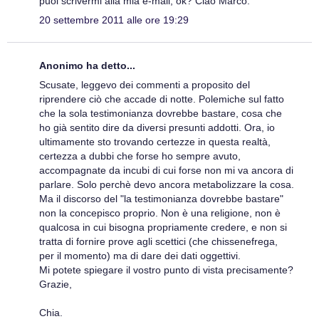
puoi scrivermi alla mia e-mail, ok? Ciao Marco.
20 settembre 2011 alle ore 19:29
Anonimo ha detto...
Scusate, leggevo dei commenti a proposito del
riprendere ciò che accade di notte. Polemiche sul fatto
che la sola testimonianza dovrebbe bastare, cosa che
ho già sentito dire da diversi presunti addotti. Ora, io
ultimamente sto trovando certezze in questa realtà,
certezza a dubbi che forse ho sempre avuto,
accompagnate da incubi di cui forse non mi va ancora di
parlare. Solo perchè devo ancora metabolizzare la cosa.
Ma il discorso del "la testimonianza dovrebbe bastare"
non la concepisco proprio. Non è una religione, non è
qualcosa in cui bisogna propriamente credere, e non si
tratta di fornire prove agli scettici (che chissenefrega,
per il momento) ma di dare dei dati oggettivi.
Mi potete spiegare il vostro punto di vista precisamente?
Grazie,
Chia.