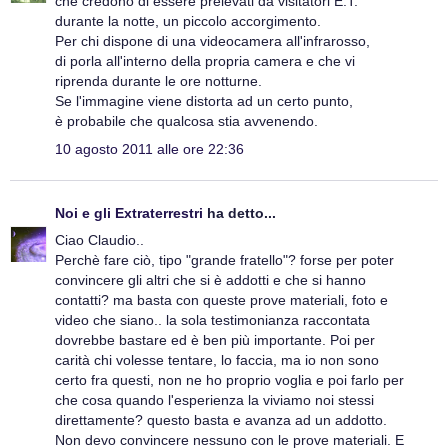
che credono di essere prelevati da visitatori E.T.
durante la notte, un piccolo accorgimento.
Per chi dispone di una videocamera all'infrarosso,
di porla all'interno della propria camera e che vi
riprenda durante le ore notturne.
Se l'immagine viene distorta ad un certo punto,
è probabile che qualcosa stia avvenendo.
10 agosto 2011 alle ore 22:36
Noi e gli Extraterrestri
ha detto...
Ciao Claudio..
Perchè fare ciò, tipo "grande fratello"? forse per poter
convincere gli altri che si è addotti e che si hanno
contatti? ma basta con queste prove materiali, foto e
video che siano.. la sola testimonianza raccontata
dovrebbe bastare ed è ben più importante. Poi per
carità chi volesse tentare, lo faccia, ma io non sono
certo fra questi, non ne ho proprio voglia e poi farlo per
che cosa quando l'esperienza la viviamo noi stessi
direttamente? questo basta e avanza ad un addotto.
Non devo convincere nessuno con le prove materiali. E