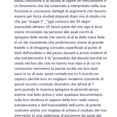
basta.l'intuizione è la facoltà di capire un meccanismo o
un fenomeno che hai osservato e interpretato nella sua
funzione,io conoscevo dettagli di argomenti che devono
essere per forza studiati,imparati dopo ore di studio,ma
che per "magia"(^_^)già conosco.dei 20 segni
sopracitati almeno 15 fanno parte del mio ego.è dura
vivere circondato da persone alle quali cerchi di
spiegare delle verità che vanno al di la della mera fede
in un dio inesistente,che preferiscono vivere di grande
fratello o di shopping convulso,superficiali al punto di
darti dell'esaltato o del pazzo davanti a prove evidenti di
vita extraterrestre e di "posseduto dal diavolo"perchè nn
credo nel loro dio che nn hanno mai visto e di cui nn
conoscono nemmeno la parola scritta nei loro testi
sacri.io so di aver avuto contatti,ma nn li ricordo,nn
capisco perchè loro nn vogliano rendermi cosciente di
questi incontri.concludo dicendoti che all'età di 7
anni,quando la maestra spiegava le piramidi,senza
averne mai letto prima,o visto qualsiasi documentario
sulla loro struttura,io sapevo della loro reale natura
extraterrestre e dell'impossibilità dell'uomo di poterle
costruire anche con migliaia di schiavi,il risultato del mio
intervento fu una settimana di punizione da parte dei