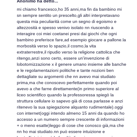
Anonimo ha detto...
mi chiamo francesco,ho 35 anni,ma fin da bambino mi
sn sempre sentito un prescelto,gli altri interpretavano
questa mia peculiarità come un segno di egoismo e
altezzosità e spesso venivo isolato nn riuscendo a
interagire coi miei coetanei presi dai giochi che ogni
bambino preferisce fare,ad esempio giocare a pallone.la
morbosità verso lo spazio,il cosmo,la vita
extraterrestre,il ripudio verso la religione cattolica che
ritengo,anzi sono certo, essere un'invenzione di
lobotomizzazione x il genere umano insieme alle banche
e le regolamentazioni politiche e tante nozioni ben
dettagliate su argomenti che nn avevo mai studiato
prima,ma che conoscevo perfettamente quando poi
avevo a che farne direttamente(in primo superiore al
liceo scientifico quando la professoressa spiegò la
struttura cellulare io sapevo già di cosa parlasse e anzi
ritenevo la sua spiegazione alquanto rudimentale).oggi
con internet(oggi intendo almeno 15 anni da quando ho
accesso a un numero sempre crescente di informazioni
+ o meno esatte)leggo di cose che conosco già,ma che
nn ho mai studiato.nn può essere intuizione e