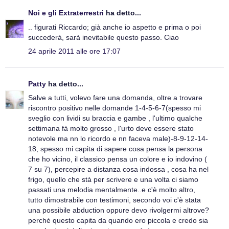
Noi e gli Extraterrestri
ha detto...
.. figurati Riccardo; già anche io aspetto e prima o poi
succederà, sarà inevitabile questo passo. Ciao
24 aprile 2011 alle ore 17:07
Patty
ha detto...
Salve a tutti, volevo fare una domanda, oltre a trovare
riscontro positivo nelle domande 1-4-5-6-7(spesso mi
sveglio con lividi su braccia e gambe , l'ultimo qualche
settimana fà molto grosso , l'urto deve essere stato
notevole ma nn lo ricordo e nn faceva male)-8-9-12-14-
18, spesso mi capita di sapere cosa pensa la persona
che ho vicino, il classico pensa un colore e io indovino (
7 su 7), percepire a distanza cosa indossa , cosa ha nel
frigo, quello che stà per scrivere e una volta ci siamo
passati una melodia mentalmente..e c'è molto altro,
tutto dimostrabile con testimoni, secondo voi c'è stata
una possibile abduction oppure devo rivolgermi altrove?
perchè questo capita da quando ero piccola e credo sia