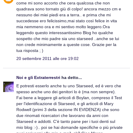
come mi sono accorto che cera qualcosa che non
quadrava sono tornato giù di colpo! ancora mezzo cm e
nessuno dei miei piedi era a terra.. e prima che mi
succedesse ero felicissimo,mai stato così felice in vita
mia nemmeno ora e mi sentivo molto leggero.Ora
leggendo questo interessantissimo Blog ho qualche
sospetto che mio padre sia uno starseed ..anche se lui
non crede minimamente a queste cose. Grazie per la
tua risposta ; )
20 settembre 2011 alle ore 19:02
Noi e gli Extraterrestri
ha detto...
E potresti esserlo anche tu uno Starseed, ed è vero che
spesso anche uno dei genitori lo è (ma non sempre).
Fai bene a leggere gli articoli di Boylan, compreso il Test
per l'identificazione di Starseed, e gli articoli di Mary
Rodwell (primi 3 della sezione IN EVIDENZA) che sono
due rinomati ricercatori che lavorano da anni con
Starseed e addotti. C'è tanto pane per i tuoi denti sul
mio blog :-).. poi se hai domande specifiche o più private