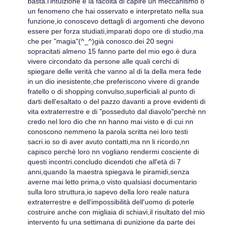
basta.l'intuizione è la facoltà di capire un meccanismo o
un fenomeno che hai osservato e interpretato nella sua
funzione,io conoscevo dettagli di argomenti che devono
essere per forza studiati,imparati dopo ore di studio,ma
che per "magia"(^_^)già conosco.dei 20 segni
sopracitati almeno 15 fanno parte del mio ego.è dura
vivere circondato da persone alle quali cerchi di
spiegare delle verità che vanno al di la della mera fede
in un dio inesistente,che preferiscono vivere di grande
fratello o di shopping convulso,superficiali al punto di
darti dell'esaltato o del pazzo davanti a prove evidenti di
vita extraterrestre e di "posseduto dal diavolo"perchè nn
credo nel loro dio che nn hanno mai visto e di cui nn
conoscono nemmeno la parola scritta nei loro testi
sacri.io so di aver avuto contatti,ma nn li ricordo,nn
capisco perchè loro nn vogliano rendermi cosciente di
questi incontri.concludo dicendoti che all'età di 7
anni,quando la maestra spiegava le piramidi,senza
averne mai letto prima,o visto qualsiasi documentario
sulla loro struttura,io sapevo della loro reale natura
extraterrestre e dell'impossibilità dell'uomo di poterle
costruire anche con migliaia di schiavi,il risultato del mio
intervento fu una settimana di punizione da parte dei