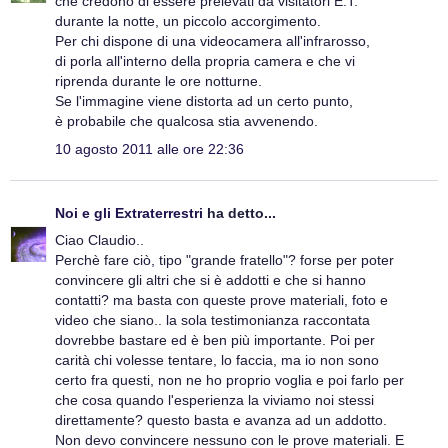
che credono di essere prelevati da visitatori E.T.
durante la notte, un piccolo accorgimento.
Per chi dispone di una videocamera all'infrarosso,
di porla all'interno della propria camera e che vi
riprenda durante le ore notturne.
Se l'immagine viene distorta ad un certo punto,
è probabile che qualcosa stia avvenendo.
10 agosto 2011 alle ore 22:36
Noi e gli Extraterrestri
ha detto...
Ciao Claudio..
Perchè fare ciò, tipo "grande fratello"? forse per poter
convincere gli altri che si è addotti e che si hanno
contatti? ma basta con queste prove materiali, foto e
video che siano.. la sola testimonianza raccontata
dovrebbe bastare ed è ben più importante. Poi per
carità chi volesse tentare, lo faccia, ma io non sono
certo fra questi, non ne ho proprio voglia e poi farlo per
che cosa quando l'esperienza la viviamo noi stessi
direttamente? questo basta e avanza ad un addotto.
Non devo convincere nessuno con le prove materiali. E