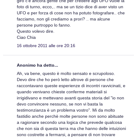
giro c'è ancora gente che per credere agli UFO vuole la
foto di turno, ecco,.. ma se un tizio dice di aver visto un
UFO e per forza di cose non ha potuto fotografare.. che
facciamo, non gli crediamo a prori? .. ma alcune
persone purtroppo lo fanno.
Questo volevo dire.
Ciao Chia
16 ottobre 2011 alle ore 20:16
Anonimo ha detto...
Ah, va bene, questo è molto sensato e scrupoloso.
Devo dire che ho però letto altrove di persone che
raccontavano queste esperienze di incontri ravvicinati, e
quando venivano chieste conferme materiali si
irrigidivano e mettevano avanti questa storia del "io non
devo convincere nessuno, se non vi basta la
testimonzianza è un problema vostro". Mi da molto
fastidio anche perchè molte persone non sono abituate
a ragionare secondo una logica che prevede qualcosa
che non sia di questa terra ma che hanno delle intuizioni
sono costrette a fermarsi, a pensare di non trovare