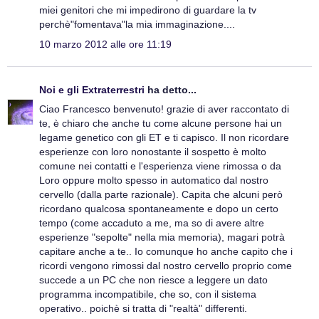
miei genitori che mi impedirono di guardare la tv
perchè"fomentava"la mia immaginazione....
10 marzo 2012 alle ore 11:19
Noi e gli Extraterrestri
ha detto...
Ciao Francesco benvenuto! grazie di aver raccontato di
te, è chiaro che anche tu come alcune persone hai un
legame genetico con gli ET e ti capisco. Il non ricordare
esperienze con loro nonostante il sospetto è molto
comune nei contatti e l'esperienza viene rimossa o da
Loro oppure molto spesso in automatico dal nostro
cervello (dalla parte razionale). Capita che alcuni però
ricordano qualcosa spontaneamente e dopo un certo
tempo (come accaduto a me, ma so di avere altre
esperienze "sepolte" nella mia memoria), magari potrà
capitare anche a te.. Io comunque ho anche capito che i
ricordi vengono rimossi dal nostro cervello proprio come
succede a un PC che non riesce a leggere un dato
programma incompatibile, che so, con il sistema
operativo.. poichè si tratta di "realtà" differenti.