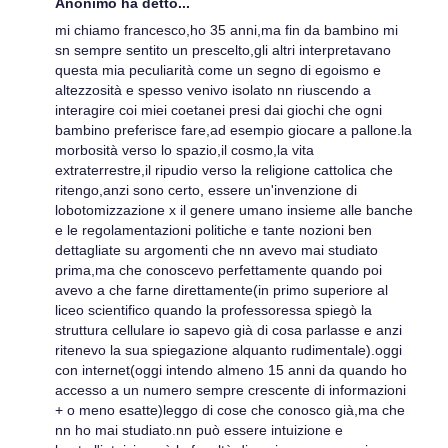
Anonimo ha detto...
mi chiamo francesco,ho 35 anni,ma fin da bambino mi
sn sempre sentito un prescelto,gli altri interpretavano
questa mia peculiarità come un segno di egoismo e
altezzosità e spesso venivo isolato nn riuscendo a
interagire coi miei coetanei presi dai giochi che ogni
bambino preferisce fare,ad esempio giocare a pallone.la
morbosità verso lo spazio,il cosmo,la vita
extraterrestre,il ripudio verso la religione cattolica che
ritengo,anzi sono certo, essere un'invenzione di
lobotomizzazione x il genere umano insieme alle banche
e le regolamentazioni politiche e tante nozioni ben
dettagliate su argomenti che nn avevo mai studiato
prima,ma che conoscevo perfettamente quando poi
avevo a che farne direttamente(in primo superiore al
liceo scientifico quando la professoressa spiegò la
struttura cellulare io sapevo già di cosa parlasse e anzi
ritenevo la sua spiegazione alquanto rudimentale).oggi
con internet(oggi intendo almeno 15 anni da quando ho
accesso a un numero sempre crescente di informazioni
+ o meno esatte)leggo di cose che conosco già,ma che
nn ho mai studiato.nn può essere intuizione e