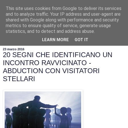
This site uses cookies from Google to deliver its services
and to analyze traffic. Your IP address and user-agent are
shared with Google along with performance and security
metrics to ensure quality of service, generate usage
statistics, and to detect and address abuse.
▼
LEARN MORE
GOT IT
23 marzo 2016
20 SEGNI CHE IDENTIFICANO UN
INCONTRO RAVVICINATO -
ABDUCTION CON VISITATORI
STELLARI