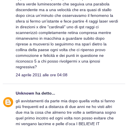
sfera verde luminescente che seguiva una parabola
discendente ma a una velocità che era quasi di stallo
dopo circa un'minuto che osservavamo il fenomeno la
sfera si fermo un'istante e fece partire 4 raggi laser verdi
in direzioni x dire "cardinali" uno di qst raggi ci
scannerizzò completamente retina compresa mentre
rimanevamo in macchina a guardare subito dopo
riprese a muoversi lo seguimmo ma sparì dietro la
collina della paese ogni volta che ci ripenso provo
commozione e felicità e dei punti in questione ne
riconosco 5 a chi posso rivolgermi x una ipnosi
regressiva?
24 aprile 2011 alle ore 04:08
Unknown
ha detto...
gli avvistamenti da parte mia dopo quella volta si fanno
più frequenti ed a distanza di due anni ne ho visti altri
due ma la cosa che almeno tre volte a settimana sogno
quel primo incotro ed ogni volta non posso evitare che
mi vengano lacrime e pelle d'oca I BELIEVE IT