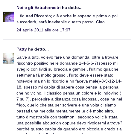
Noi e gli Extraterrestri
ha detto...
.. figurati Riccardo; già anche io aspetto e prima o poi
succederà, sarà inevitabile questo passo. Ciao
24 aprile 2011 alle ore 17:07
Patty
ha detto...
Salve a tutti, volevo fare una domanda, oltre a trovare
riscontro positivo nelle domande 1-4-5-6-7(spesso mi
sveglio con lividi su braccia e gambe , l'ultimo qualche
settimana fà molto grosso , l'urto deve essere stato
notevole ma nn lo ricordo e nn faceva male)-8-9-12-14-
18, spesso mi capita di sapere cosa pensa la persona
che ho vicino, il classico pensa un colore e io indovino (
7 su 7), percepire a distanza cosa indossa , cosa ha nel
frigo, quello che stà per scrivere e una volta ci siamo
passati una melodia mentalmente..e c'è molto altro,
tutto dimostrabile con testimoni, secondo voi c'è stata
una possibile abduction oppure devo rivolgermi altrove?
perchè questo capita da quando ero piccola e credo sia