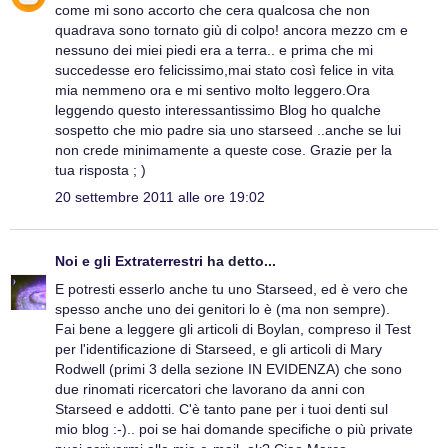
come mi sono accorto che cera qualcosa che non
quadrava sono tornato giù di colpo! ancora mezzo cm e
nessuno dei miei piedi era a terra.. e prima che mi
succedesse ero felicissimo,mai stato così felice in vita
mia nemmeno ora e mi sentivo molto leggero.Ora
leggendo questo interessantissimo Blog ho qualche
sospetto che mio padre sia uno starseed ..anche se lui
non crede minimamente a queste cose. Grazie per la
tua risposta ; )
20 settembre 2011 alle ore 19:02
Noi e gli Extraterrestri
ha detto...
E potresti esserlo anche tu uno Starseed, ed è vero che
spesso anche uno dei genitori lo è (ma non sempre).
Fai bene a leggere gli articoli di Boylan, compreso il Test
per l'identificazione di Starseed, e gli articoli di Mary
Rodwell (primi 3 della sezione IN EVIDENZA) che sono
due rinomati ricercatori che lavorano da anni con
Starseed e addotti. C'è tanto pane per i tuoi denti sul
mio blog :-).. poi se hai domande specifiche o più private