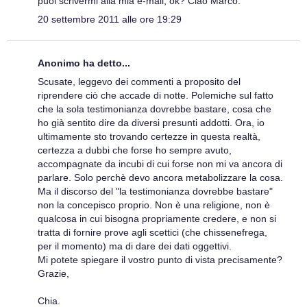
puoi scrivermi alla mia e-mail, ok? Ciao Marco.
20 settembre 2011 alle ore 19:29
Anonimo ha detto...
Scusate, leggevo dei commenti a proposito del
riprendere ciò che accade di notte. Polemiche sul fatto
che la sola testimonianza dovrebbe bastare, cosa che
ho già sentito dire da diversi presunti addotti. Ora, io
ultimamente sto trovando certezze in questa realtà,
certezza a dubbi che forse ho sempre avuto,
accompagnate da incubi di cui forse non mi va ancora di
parlare. Solo perchè devo ancora metabolizzare la cosa.
Ma il discorso del "la testimonianza dovrebbe bastare"
non la concepisco proprio. Non è una religione, non è
qualcosa in cui bisogna propriamente credere, e non si
tratta di fornire prove agli scettici (che chissenefrega,
per il momento) ma di dare dei dati oggettivi.
Mi potete spiegare il vostro punto di vista precisamente?
Grazie,
Chia.