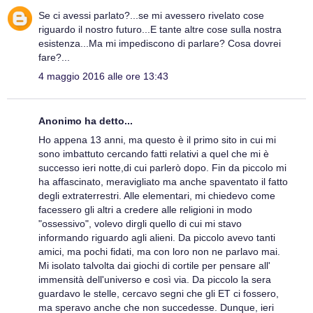
Se ci avessi parlato?...se mi avessero rivelato cose
riguardo il nostro futuro...E tante altre cose sulla nostra
esistenza...Ma mi impediscono di parlare? Cosa dovrei
fare?...
4 maggio 2016 alle ore 13:43
Anonimo ha detto...
Ho appena 13 anni, ma questo è il primo sito in cui mi
sono imbattuto cercando fatti relativi a quel che mi è
successo ieri notte,di cui parlerò dopo. Fin da piccolo mi
ha affascinato, meravigliato ma anche spaventato il fatto
degli extraterrestri. Alle elementari, mi chiedevo come
facessero gli altri a credere alle religioni in modo
"ossessivo", volevo dirgli quello di cui mi stavo
informando riguardo agli alieni. Da piccolo avevo tanti
amici, ma pochi fidati, ma con loro non ne parlavo mai.
Mi isolato talvolta dai giochi di cortile per pensare all'
immensità dell'universo e così via. Da piccolo la sera
guardavo le stelle, cercavo segni che gli ET ci fossero,
ma speravo anche che non succedesse. Dunque, ieri