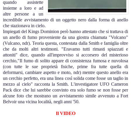
quando assistette
insieme a loro e ad
altre persone a un
incredibile avvistamento di un oggetto nero dalla forma di anello
che stazionava in cielo.
Impiegati del Kings Dominion però hanno attestato che si trattava di
un anello di fumo proveniente da una giostra chiamata "Volcano"
(Vulcano, ndr). Teoria questa, contestata dalla Smith e famiglia oltre
che da molti altri testimoni. "Eravamo tutti rimasti spiazzati e
attoniti" dice, quando all'improvviso si accorsero del misterioso
cerchio,"Il fumo di solito appare di consistenza fumosa e nuvolosa
(con tutte le sue proprietà fisiche, prime fra tutte quella di
deformarsi, cambiare aspetto e moto, ndr) mentre questo anello era
un cerchio perfetto, era una linea così solida come fosse un taglio in
mezzo al cielo" racconta la Smith. L'investigatore UFO Cameron
Pack dice che lui sarebbe convinto era solo fumo se non fosse per
alcune foto che mostrano un avvistamento simile avvenuto a Fort
Belvoir una vicina località, negli anni '50.
.
Il VIDEO
.