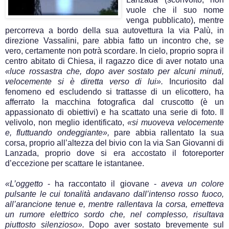
vuole che il suo nome
venga pubblicato), mentre
percorreva a bordo della sua autovettura la via Palù, in
direzione Vassalini, pare abbia fatto un incontro che, se
vero, certamente non potrà scordare. In cielo, proprio sopra il
centro abitato di Chiesa, il ragazzo dice di aver notato una
«luce rossastra che, dopo aver sostato per alcuni minuti,
velocemente si è diretta verso di lui».
Incuriosito dal
fenomeno ed escludendo si trattasse di un elicottero, ha
afferrato la macchina fotografica dal cruscotto (è un
appassionato di obiettivi) e ha scattato una serie di foto. Il
velivolo, non meglio identificato,
«si muoveva velocemente
e, fluttuando ondeggiante»,
pare abbia rallentato la sua
corsa, proprio all’altezza del bivio con la via San Giovanni di
Lanzada, proprio dove si era accostato il fotoreporter
d’eccezione per scattare le istantanee.
«L’oggetto
- ha raccontato il giovane -
aveva un colore
pulsante le cui tonalità andavano dall’intenso rosso fuoco,
all’arancione tenue e, mentre rallentava la corsa, emetteva
un rumore elettrico sordo che, nel complesso, risultava
piuttosto silenzioso».
Dopo aver sostato brevemente sul