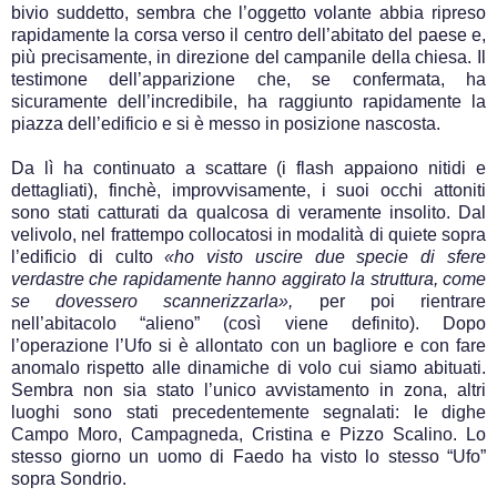
bivio suddetto, sembra che l’oggetto volante abbia ripreso
rapidamente la corsa verso il centro dell’abitato del paese e,
più precisamente, in direzione del campanile della chiesa. Il
testimone dell’apparizione che, se confermata, ha
sicuramente dell’incredibile, ha raggiunto rapidamente la
piazza dell’edificio e si è messo in posizione nascosta.
Da lì ha continuato a scattare (i flash appaiono nitidi e
dettagliati), finchè, improvvisamente, i suoi occhi attoniti
sono stati catturati da qualcosa di veramente insolito. Dal
velivolo, nel frattempo collocatosi in modalità di quiete sopra
l’edificio di culto
«ho visto uscire due specie di sfere
verdastre che rapidamente hanno aggirato la struttura, come
se dovessero scannerizzarla»,
per poi rientrare
nell’abitacolo “alieno” (così viene definito). Dopo
l’operazione l’Ufo si è allontato con un bagliore e con fare
anomalo rispetto alle dinamiche di volo cui siamo abituati.
Sembra non sia stato l’unico avvistamento in zona, altri
luoghi sono stati precedentemente segnalati: le dighe
Campo Moro, Campagneda, Cristina e Pizzo Scalino. Lo
stesso giorno un uomo di Faedo ha visto lo stesso “Ufo”
sopra Sondrio.