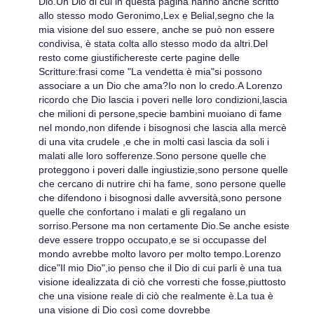
Dio.Un Dio di cui in questa pagina hanno anche scritto
allo stesso modo Geronimo,Lex e Belial,segno che la
mia visione del suo essere, anche se può non essere
condivisa, è stata colta allo stesso modo da altri.Del
resto come giustifichereste certe pagine delle
Scritture:frasi come "La vendetta è mia"si possono
associare a un Dio che ama?Io non lo credo.A Lorenzo
ricordo che Dio lascia i poveri nelle loro condizioni,lascia
che milioni di persone,specie bambini muoiano di fame
nel mondo,non difende i bisognosi che lascia alla mercè
di una vita crudele ,e che in molti casi lascia da soli i
malati alle loro sofferenze.Sono persone quelle che
proteggono i poveri dalle ingiustizie,sono persone quelle
che cercano di nutrire chi ha fame, sono persone quelle
che difendono i bisognosi dalle avversità,sono persone
quelle che confortano i malati e gli regalano un
sorriso.Persone ma non certamente Dio.Se anche esiste
deve essere troppo occupato,e se si occupasse del
mondo avrebbe molto lavoro per molto tempo.Lorenzo
dice"Il mio Dio",io penso che il Dio di cui parli è una tua
visione idealizzata di ciò che vorresti che fosse,piuttosto
che una visione reale di ciò che realmente è.La tua è
una visione di Dio così come dovrebbe