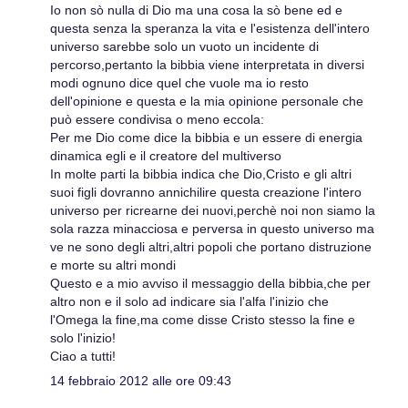
Io non sò nulla di Dio ma una cosa la sò bene ed e
questa senza la speranza la vita e l'esistenza dell'intero
universo sarebbe solo un vuoto un incidente di
percorso,pertanto la bibbia viene interpretata in diversi
modi ognuno dice quel che vuole ma io resto
dell'opinione e questa e la mia opinione personale che
può essere condivisa o meno eccola:
Per me Dio come dice la bibbia e un essere di energia
dinamica egli e il creatore del multiverso
In molte parti la bibbia indica che Dio,Cristo e gli altri
suoi figli dovranno annichilire questa creazione l'intero
universo per ricrearne dei nuovi,perchè noi non siamo la
sola razza minacciosa e perversa in questo universo ma
ve ne sono degli altri,altri popoli che portano distruzione
e morte su altri mondi
Questo e a mio avviso il messaggio della bibbia,che per
altro non e il solo ad indicare sia l'alfa l'inizio che
l'Omega la fine,ma come disse Cristo stesso la fine e
solo l'inizio!
Ciao a tutti!
14 febbraio 2012 alle ore 09:43