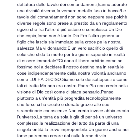
dettatura delle tavole dei comandamenti,hanno adorato
una divinità diversa,fa versare metallo fuso in bocca!Le
tavole dei comandamenti non sono neppure sue poichè
diverse regole sono prese a prestito da un regolamento
egizio che fra l'altro è più esteso e complesso.Un Dio
che copia,forse non è tanto Dio.Fra l'altro genera un
figlio che lascia sia immolato sulla croce pe la nostra
salvezza.Ma vi domando:E un vero sacrificio quello di
colui che sfida la morte per tre giorni sapendo in realtà
di essere immortale?Ci dona il libero arbitrio,come se
fossimo noi a decidere il nostro destino,ma in realtà le
cose indipendentemente dalla nostra volontà andranno
come LUI HA DECISO.Siamo solo dei sottoposti e come
tali ci tratta:Ma non era nostro Padre?Io non credo nella
visione di Dio così come ci piace pensarlo.Penso
piuttosto a un'entità più progredita tecnologicamente
che forse ci ha creato o clonato grazie alle sue
straordinarie conoscenze.Non credo invece abbia creato
l'universo.La terra da sola è già di per sè un universo
complesso,la realizzazione del tutto da parte di una
singola entità la trovo improponibile.Un giorno anche noi
forse potremmo creare dal nulla forme di vita