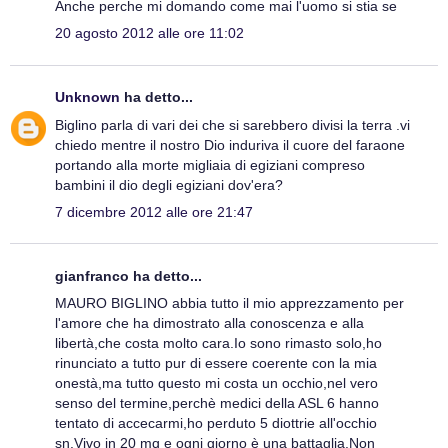
Anche perche mi domando come mai l'uomo si stia se
20 agosto 2012 alle ore 11:02
Unknown
ha detto...
Biglino parla di vari dei che si sarebbero divisi la terra .vi
chiedo mentre il nostro Dio induriva il cuore del faraone
portando alla morte migliaia di egiziani compreso
bambini il dio degli egiziani dov'era?
7 dicembre 2012 alle ore 21:47
gianfranco ha detto...
MAURO BIGLINO abbia tutto il mio apprezzamento per
l'amore che ha dimostrato alla conoscenza e alla
libertà,che costa molto cara.Io sono rimasto solo,ho
rinunciato a tutto pur di essere coerente con la mia
onestà,ma tutto questo mi costa un occhio,nel vero
senso del termine,perchè medici della ASL 6 hanno
tentato di accecarmi,ho perduto 5 diottrie all'occhio
sn.Vivo in 20 mq e ogni giorno è una battaglia.Non