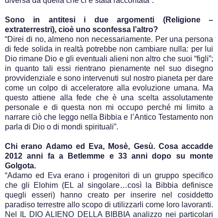
diversa da quella che ci è stata raccontata”.
Sono in antitesi i due argomenti (Religione –
extraterrestri), cioè uno sconfessa l’altro?
“Direi di no, almeno non necessariamente. Per una persona
di fede solida in realtà potrebbe non cambiare nulla: per lui
Dio rimane Dio e gli eventuali alieni non altro che suoi “figli”;
in quanto tali essi rientrano pienamente nel suo disegno
provvidenziale e sono intervenuti sul nostro pianeta per dare
come un colpo di acceleratore alla evoluzione umana. Ma
questo attiene alla fede che è una scelta assolutamente
personale e di questa non mi occupo perché mi limito a
narrare ciò che leggo nella Bibbia e l’Antico Testamento non
parla di Dio o di mondi spirituali”.
Chi erano Adamo ed Eva, Mosè, Gesù. Cosa accadde
2012 anni fa a Betlemme e 33 anni dopo su monte
Golgota.
“Adamo ed Eva erano i progenitori di un gruppo specifico
che gli Elohim (EL al singolare…così la Bibbia definisce
quegli esseri) hanno creato per inserire nel cosiddetto
paradiso terrestre allo scopo di utilizzarli come loro lavoranti.
Nel IL DIO ALIENO DELLA BIBBIA analizzo nei particolari