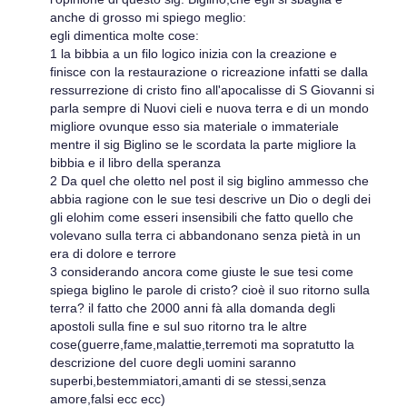
anche di grosso mi spiego meglio:
egli dimentica molte cose:
1 la bibbia a un filo logico inizia con la creazione e
finisce con la restaurazione o ricreazione infatti se dalla
ressurrezione di cristo fino all'apocalisse di S Giovanni si
parla sempre di Nuovi cieli e nuova terra e di un mondo
migliore ovunque esso sia materiale o immateriale
mentre il sig Biglino se le scordata la parte migliore la
bibbia e il libro della speranza
2 Da quel che oletto nel post il sig biglino ammesso che
abbia ragione con le sue tesi descrive un Dio o degli dei
gli elohim come esseri insensibili che fatto quello che
volevano sulla terra ci abbandonano senza pietà in un
era di dolore e terrore
3 considerando ancora come giuste le sue tesi come
spiega biglino le parole di cristo? cioè il suo ritorno sulla
terra? il fatto che 2000 anni fà alla domanda degli
apostoli sulla fine e sul suo ritorno tra le altre
cose(guerre,fame,malattie,terremoti ma sopratutto la
descrizione del cuore degli uomini saranno
superbi,bestemmiatori,amanti di se stessi,senza
amore,falsi ecc ecc)