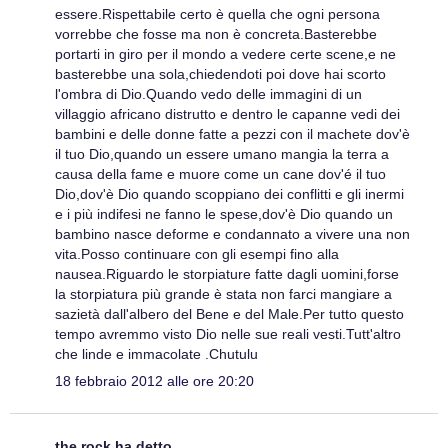
essere.Rispettabile certo è quella che ogni persona
vorrebbe che fosse ma non è concreta.Basterebbe
portarti in giro per il mondo a vedere certe scene,e ne
basterebbe una sola,chiedendoti poi dove hai scorto
l'ombra di Dio.Quando vedo delle immagini di un
villaggio africano distrutto e dentro le capanne vedi dei
bambini e delle donne fatte a pezzi con il machete dov'è
il tuo Dio,quando un essere umano mangia la terra a
causa della fame e muore come un cane dov'é il tuo
Dio,dov'è Dio quando scoppiano dei conflitti e gli inermi
e i più indifesi ne fanno le spese,dov'è Dio quando un
bambino nasce deforme e condannato a vivere una non
vita.Posso continuare con gli esempi fino alla
nausea.Riguardo le storpiature fatte dagli uomini,forse
la storpiatura più grande è stata non farci mangiare a
sazietà dall'albero del Bene e del Male.Per tutto questo
tempo avremmo visto Dio nelle sue reali vesti.Tutt'altro
che linde e immacolate .Chutulu
18 febbraio 2012 alle ore 20:20
the rock ha detto...