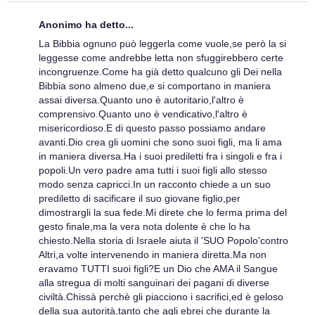
Anonimo ha detto...
La Bibbia ognuno può leggerla come vuole,se però la si
leggesse come andrebbe letta non sfuggirebbero certe
incongruenze.Come ha già detto qualcuno gli Dei nella
Bibbia sono almeno due,e si comportano in maniera
assai diversa.Quanto uno è autoritario,l'altro è
comprensivo.Quanto uno è vendicativo,l'altro è
misericordioso.E di questo passo possiamo andare
avanti.Dio crea gli uomini che sono suoi figli, ma li ama
in maniera diversa.Ha i suoi prediletti fra i singoli e fra i
popoli.Un vero padre ama tutti i suoi figli allo stesso
modo senza capricci.In un racconto chiede a un suo
prediletto di sacificare il suo giovane figlio,per
dimostrargli la sua fede.Mi direte che lo ferma prima del
gesto finale,ma la vera nota dolente è che lo ha
chiesto.Nella storia di Israele aiuta il 'SUO Popolo'contro
Altri,a volte intervenendo in maniera diretta.Ma non
eravamo TUTTI suoi figli?E un Dio che AMA il Sangue
alla stregua di molti sanguinari dei pagani di diverse
civiltà.Chissà perchè gli piacciono i sacrifici,ed è geloso
della sua autorità,tanto che agli ebrei che durante la