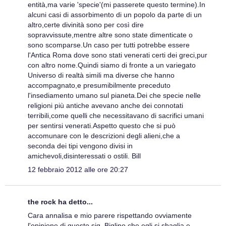
entità,ma varie 'specie'(mi passerete questo termine).In
alcuni casi di assorbimento di un popolo da parte di un
altro,certe divinità sono per così dire
sopravvissute,mentre altre sono state dimenticate o
sono scomparse.Un caso per tutti potrebbe essere
l'Antica Roma dove sono stati venerati certi dei greci,pur
con altro nome.Quindi siamo di fronte a un variegato
Universo di realtà simili ma diverse che hanno
accompagnato,e presumibilmente preceduto
l'insediamento umano sul pianeta.Dei che specie nelle
religioni più antiche avevano anche dei connotati
terribili,come quelli che necessitavano di sacrifici umani
per sentirsi venerati.Aspetto questo che si può
accomunare con le descrizioni degli alieni,che a
seconda dei tipi vengono divisi in
amichevoli,disinteressati o ostili. Bill
12 febbraio 2012 alle ore 20:27
the rock ha detto...
Cara annalisa e mio parere rispettando ovviamente
l'opinione di questo sig. Biglino,che egli si sbaglia e