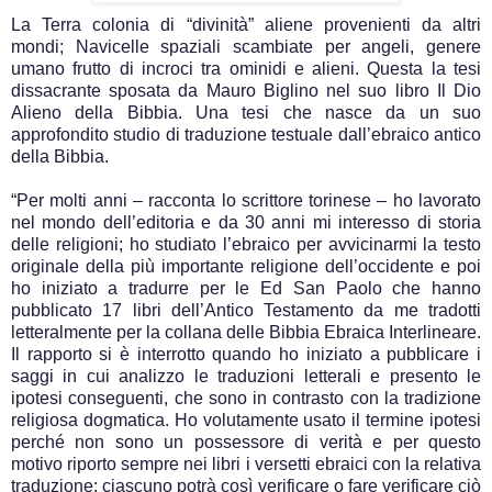
La Terra colonia di “divinità” aliene provenienti da altri
mondi; Navicelle spaziali scambiate per angeli, genere
umano frutto di incroci tra ominidi e alieni. Questa la tesi
dissacrante sposata da Mauro Biglino nel suo libro Il Dio
Alieno della Bibbia. Una tesi che nasce da un suo
approfondito studio di traduzione testuale dall’ebraico antico
della Bibbia.
“Per molti anni – racconta lo scrittore torinese – ho lavorato
nel mondo dell’editoria e da 30 anni mi interesso di storia
delle religioni; ho studiato l’ebraico per avvicinarmi la testo
originale della più importante religione dell’occidente e poi
ho iniziato a tradurre per le Ed San Paolo che hanno
pubblicato 17 libri dell’Antico Testamento da me tradotti
letteralmente per la collana delle Bibbia Ebraica Interlineare.
Il rapporto si è interrotto quando ho iniziato a pubblicare i
saggi in cui analizzo le traduzioni letterali e presento le
ipotesi conseguenti, che sono in contrasto con la tradizione
religiosa dogmatica. Ho volutamente usato il termine ipotesi
perché non sono un possessore di verità e per questo
motivo riporto sempre nei libri i versetti ebraici con la relativa
traduzione: ciascuno potrà così verificare o fare verificare ciò