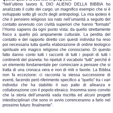
“Nell’ultimo lavoro IL DIO ALIENO DELLA BIBBIA ho
analizzato il culto dei cargo, un magnifico esempio che si è
sviluppato sotto gli occhi degli antropologi. La mia ipotesi è
che il pensiero religioso sia nato nell’umanità a seguito del
contatto avvenuto con civiltà superiori che hanno “formato”
l’Homo sapiens da ogni punto vista: da quello strettamente
fisico a quello più ampiamente culturale. La perdita del
contatto e del rapporto diretto con questi individui ha reso
poi necessaria tutta quella elaborazione di ordine teologico
spirituale e/o magico religioso che conosciamo. Di questo
fatto danno conto tutti i racconti di tutti i popoli di tutti i
continenti del pianeta: ho ripetuti il vocabolo “tutti” perché è
un elemento fondamentale per cominciare a pensare che si
tratta di una cronaca vera e non di miti o favole. La Bibbia
non fa eccezione: ci racconta la stessa successione di
eventi, facendo però riferimento specifico a “quello” tra i vari
individui che ha stabilito il suo patto di alleanza e
collaborazione con il popolo ebraico. Insomma sono convito
che la storia dell’umanità vada riscritta ed alcuni progetti
interdisciplinari che sono in avvio cominceranno a farlo nel
prossimo futuro: finalmente”.