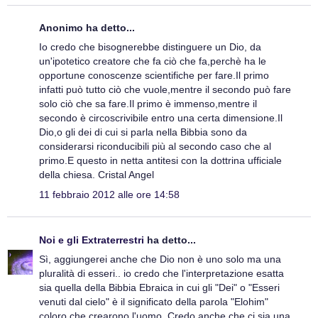
Anonimo ha detto...
Io credo che bisognerebbe distinguere un Dio, da
un'ipotetico creatore che fa ciò che fa,perchè ha le
opportune conoscenze scientifiche per fare.Il primo
infatti può tutto ciò che vuole,mentre il secondo può fare
solo ciò che sa fare.Il primo è immenso,mentre il
secondo è circoscrivibile entro una certa dimensione.Il
Dio,o gli dei di cui si parla nella Bibbia sono da
considerarsi riconducibili più al secondo caso che al
primo.E questo in netta antitesi con la dottrina ufficiale
della chiesa. Cristal Angel
11 febbraio 2012 alle ore 14:58
Noi e gli Extraterrestri
ha detto...
Sì, aggiungerei anche che Dio non è uno solo ma una
pluralità di esseri.. io credo che l'interpretazione esatta
sia quella della Bibbia Ebraica in cui gli "Dei" o "Esseri
venuti dal cielo" è il significato della parola "Elohim"
coloro che crearono l'uomo. Credo anche che ci sia una