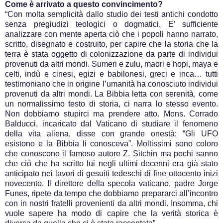
Come è arrivato a questo convincimento?
“Con molta semplicità dallo studio dei testi antichi condotto
senza pregiudizi teologici o dogmatici. E’ sufficiente
analizzare con mente aperta ciò che i popoli hanno narrato,
scritto, disegnato e costruito, per capire che la storia che la
terra è stata oggetto di colonizzazione da parte di individui
provenuti da altri mondi. Sumeri e zulu, maori e hopi, maya e
celti, indù e cinesi, egizi e babilonesi, greci e inca… tutti
testimoniano che in origine l’umanità ha conosciuto individui
provenuti da altri mondi. La Bibbia letta con serenità, come
un normalissimo testo di storia, ci narra lo stesso evento.
Non dobbiamo stupirci ma prendere atto. Mons. Corrado
Balducci, incaricato dal Vaticano di studiare il fenomeno
della vita aliena, disse con grande onestà: “Gli UFO
esistono e la Bibbia li conosceva”. Moltissimi sono coloro
che conoscono il famoso autore Z. Sitchin ma pochi sanno
che ciò che ha scritto lui negli ultimi decenni era già stato
anticipato nei lavori di gesuiti tedeschi di fine ottocento inizi
novecento. Il direttore della specola vaticano, padre Jorge
Funes, ripete da tempo che dobbiamo prepararci all’incontro
con in nostri fratelli provenienti da altri mondi. Insomma, chi
vuole sapere ha modo di capire che la verità storica è