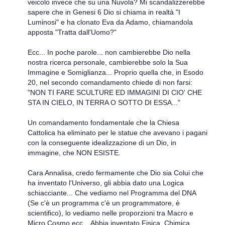
veicolo invece che su una Nuvola? Mi scandalizzerebbe
sapere che in Genesi 6 Dio si chiama in realtà "I
Luminosi" e ha clonato Eva da Adamo, chiamandola
apposta "Tratta dall'Uomo?"
Ecc... In poche parole... non cambierebbe Dio nella
nostra ricerca personale, cambierebbe solo la Sua
Immagine e Somiglianza... Proprio quella che, in Esodo
20, nel secondo comandamento chiede di non farsi:
"NON TI FARE SCULTURE ED IMMAGINI DI CIO' CHE
STA IN CIELO, IN TERRA O SOTTO DI ESSA..."
Un comandamento fondamentale che la Chiesa
Cattolica ha eliminato per le statue che avevano i pagani
con la conseguente idealizzazione di un Dio, in
immagine, che NON ESISTE.
Cara Annalisa, credo fermamente che Dio sia Colui che
ha inventato l'Universo, gli abbia dato una Logica
schiacciante... Che vediamo nel Programma del DNA
(Se c'è un programma c'è un programmatore, è
scientifico), lo vediamo nelle proporzioni tra Macro e
Micro Cosmo ecc... Abbia inventato Fisica, Chimica