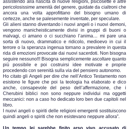
assistendo alla nascita di nuove religioni, psicosette e altre
pericolosissime amenità del genere, guidate da cialtroni che
ancora una volta approfittano del bisogno umano di
certezze, anche se palesemente inventate, per speculare.
Gli alieni stanno diventando i nuovi angeli o i nuovi demoni,
vengono manicheisticamente divisi in gruppi di buoni o
malvagi, ci amano o ci succhiano l’anima… mi pare una
sorta di nuovo, drammatico e ridicolo, medioevo in cui il
terrore o la speranza ingenua tornano a prevalere in questa
rida di emozioni provocate dai nuovi sacerdoti. Non bisogna
seguire nessuno!!! Bisogna semplicemente ascoltare quanto
più possibile e poi costruirsi idee motivate e proprie
procedendo con serenità sulla via del pensiero autonomo.
Ho citato gli Angeli per dire che nell’Antico Testamento non
esistono le figure che poi la teologia ha elaborato e dico
anche, consapevole del peso dell’affermazione, che i
Cherubini biblici non sono neppure individui ma oggetti
meccanici: non a caso ho dedicato loro ben due capitoli nel
libro.
I nuovi angeli o spiriti delle religioni emergenti sostituiscono
quindi angeli o spiriti che non esistevano neppure allora”.
Un tempo lei sarebbe finito arso vivo accusato di