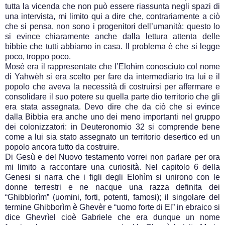
tutta la vicenda che non può essere riassunta negli spazi di
una intervista, mi limito qui a dire che, contrariamente a ciò
che si pensa, non sono i progenitori dell’umanità: questo lo
si evince chiaramente anche dalla lettura attenta delle
bibbie che tutti abbiamo in casa. Il problema è che si legge
poco, troppo poco.
Mosè era il rappresentate che l’Elohìm conosciuto col nome
di Yahwèh si era scelto per fare da intermediario tra lui e il
popolo che aveva la necessità di costruirsi per affermare e
consolidare il suo potere su quella parte dio territorio che gli
era stata assegnata. Devo dire che da ciò che si evince
dalla Bibbia era anche uno dei meno importanti nel gruppo
dei colonizzatori: in Deuteronomio 32 si comprende bene
come a lui sia stato assegnato un territorio desertico ed un
popolo ancora tutto da costruire.
Di Gesù e del Nuovo testamento vorrei non parlare per ora
mi limito a raccontare una curiosità. Nel capitolo 6 della
Genesi si narra che i figli degli Elohìm si unirono con le
donne terrestri e ne nacque una razza definita dei
“Ghibblorìm” (uomini, forti, potenti, famosi); il singolare del
termine Ghibborìm è Ghevèr e “uomo forte di El” in ebraico si
dice Ghevrìel cioè Gabriele che era dunque un nome