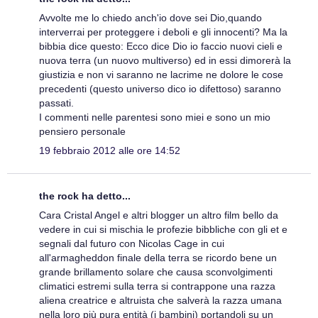
Avvolte me lo chiedo anch'io dove sei Dio,quando
interverrai per proteggere i deboli e gli innocenti? Ma la
bibbia dice questo: Ecco dice Dio io faccio nuovi cieli e
nuova terra (un nuovo multiverso) ed in essi dimorerà la
giustizia e non vi saranno ne lacrime ne dolore le cose
precedenti (questo universo dico io difettoso) saranno
passati.
I commenti nelle parentesi sono miei e sono un mio
pensiero personale
19 febbraio 2012 alle ore 14:52
the rock ha detto...
Cara Cristal Angel e altri blogger un altro film bello da
vedere in cui si mischia le profezie bibbliche con gli et e
segnali dal futuro con Nicolas Cage in cui
all'armagheddon finale della terra se ricordo bene un
grande brillamento solare che causa sconvolgimenti
climatici estremi sulla terra si contrappone una razza
aliena creatrice e altruista che salverà la razza umana
nella loro più pura entità (i bambini) portandoli su un