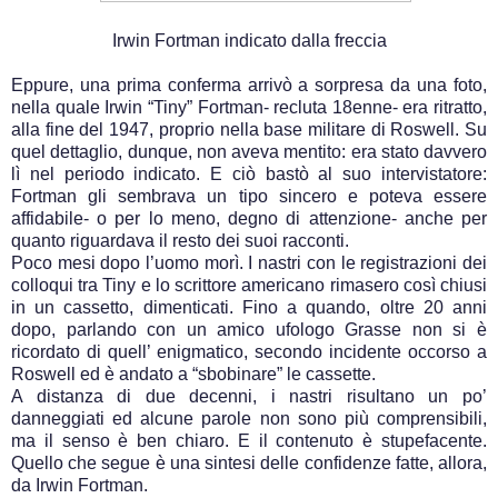
Irwin Fortman indicato dalla freccia
Eppure, una prima conferma arrivò a sorpresa da una foto,
nella quale Irwin “Tiny” Fortman- recluta 18enne- era ritratto,
alla fine del 1947, proprio nella base militare di Roswell. Su
quel dettaglio, dunque, non aveva mentito: era stato davvero
lì nel periodo indicato. E ciò bastò al suo intervistatore:
Fortman gli sembrava un tipo sincero e poteva essere
affidabile- o per lo meno, degno di attenzione- anche per
quanto riguardava il resto dei suoi racconti.
Poco mesi dopo l’uomo morì. I nastri con le registrazioni dei
colloqui tra Tiny e lo scrittore americano rimasero così chiusi
in un cassetto, dimenticati. Fino a quando, oltre 20 anni
dopo, parlando con un amico ufologo Grasse non si è
ricordato di quell’ enigmatico, secondo incidente occorso a
Roswell ed è andato a “sbobinare” le cassette.
A distanza di due decenni, i nastri risultano un po’
danneggiati ed alcune parole non sono più comprensibili,
ma il senso è ben chiaro. E il contenuto è stupefacente.
Quello che segue è una sintesi delle confidenze fatte, allora,
da Irwin Fortman.