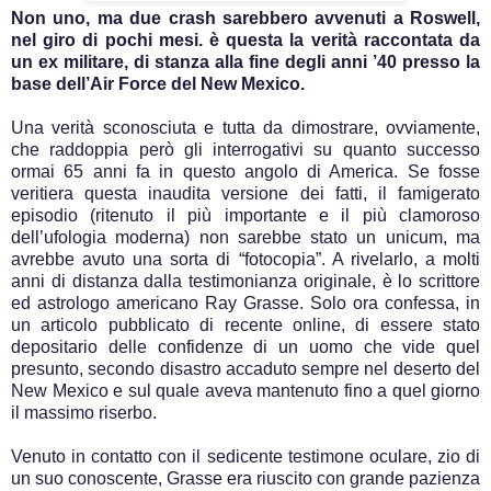
Non uno, ma due crash sarebbero avvenuti a Roswell,
nel giro di pochi mesi. è questa la verità raccontata da
un ex militare, di stanza alla fine degli anni ’40 presso la
base dell’Air Force del New Mexico.
Una verità sconosciuta e tutta da dimostrare, ovviamente,
che raddoppia però gli interrogativi su quanto successo
ormai 65 anni fa in questo angolo di America. Se fosse
veritiera questa inaudita versione dei fatti, il famigerato
episodio (ritenuto il più importante e il più clamoroso
dell’ufologia moderna) non sarebbe stato un unicum, ma
avrebbe avuto una sorta di “fotocopia”. A rivelarlo, a molti
anni di distanza dalla testimonianza originale, è lo scrittore
ed astrologo americano Ray Grasse. Solo ora confessa, in
un articolo pubblicato di recente online, di essere stato
depositario delle confidenze di un uomo che vide quel
presunto, secondo disastro accaduto sempre nel deserto del
New Mexico e sul quale aveva mantenuto fino a quel giorno
il massimo riserbo.
Venuto in contatto con il sedicente testimone oculare, zio di
un suo conoscente, Grasse era riuscito con grande pazienza