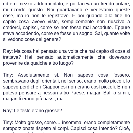
ed ero mezzo addormentato, e poi faceva un freddo polare,
mi ricordo questo. Noi guardavano e vedevamo queste
cose, ma io non le registravo. E poi quando alla fine ho
capito cosa avevo visto, semplicemente non riuscivo a
crederci, capisci, come se non fosse mai accaduto. Eppure
stava accadendo, come se fosse un sogno. Sai, quante volte
si vedono cose del genere?
Ray: Ma cosa hai pensato una volta che hai capito di cosa si
trattava? Hai pensato automaticamente che dovevano
provenire da qualche altro luogo?
Tiny: Assolutamente sì. Non sapevo cosa fossero,
sembravano degli orientali, nel senso, erano molto piccoli. Io
sapevo però che i Giapponesi non erano così piccoli. E non
potevo pensare a nessun altro Paese, magari Bali o simili,
magari lì erano più bassi, ma…
Ray: Le teste erano grosse?
Tiny: Molto grosse, come… insomma, erano completamente
sproporzionate rispetto ai corpi. Capisci cosa intendo? Cioè,