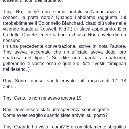
fosse al di fuori dell’ordinario?
Tiny: No, finchè non siamo andati sull’ambulanza e…
conosci la porta nord? Quando l’abbiamo raggiunta, lui
(probabilmente il Colonnello Blanchard, citato più volte nelle
vicende legate a Roswell, N.d.T.) ci stava aspettando. E ci
ha detto: Dovete tenere la bocca chiusa! Non dovete dirlo a
nessuno!
(In una precedente conversazione, scrive in nota l’autore,
Tiny aveva raccontato che un ufficiale aveva detto loro
qualcosa del tipo: ” Se dite una parola a qualcuno,
getteranno le vostre ossa e quelle di tutti i vostri famigliari
nel deserto.”)
Ray: Sono curioso, voi lì eravate tutti ragazzi di 17, 18
anni…
Tiny: Certo, io non ne avevo ancora 19.
Ray: Deve essere stata un’esperienza sconvolgente.
Come avete reagito quando siete arrivati sul posto?
Tiny: Quando ho visto i corpi? Ero completamente sbigottito