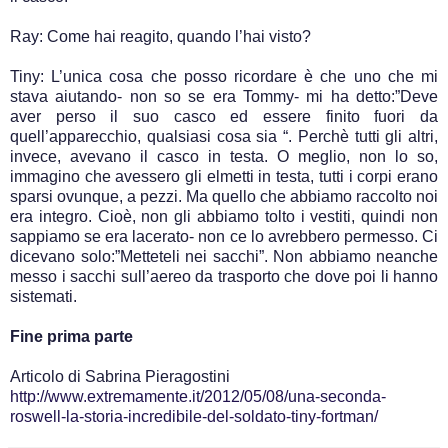
Ray: Come hai reagito, quando l’hai visto?
Tiny: L’unica cosa che posso ricordare è che uno che mi
stava aiutando- non so se era Tommy- mi ha detto:”Deve
aver perso il suo casco ed essere finito fuori da
quell’apparecchio, qualsiasi cosa sia “. Perchè tutti gli altri,
invece, avevano il casco in testa. O meglio, non lo so,
immagino che avessero gli elmetti in testa, tutti i corpi erano
sparsi ovunque, a pezzi. Ma quello che abbiamo raccolto noi
era integro. Cioè, non gli abbiamo tolto i vestiti, quindi non
sappiamo se era lacerato- non ce lo avrebbero permesso. Ci
dicevano solo:”Metteteli nei sacchi”. Non abbiamo neanche
messo i sacchi sull’aereo da trasporto che dove poi li hanno
sistemati.
Fine prima parte
Articolo di Sabrina Pieragostini
http://www.extremamente.it/2012/05/08/una-seconda-
roswell-la-storia-incredibile-del-soldato-tiny-fortman/