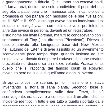
a guadagnarsene la fiducia. Quell’uomo non cercava soldi,
nè fama: anzi, desiderava solo condividere il peso del suo
segreto, a patto però che rimanesse tale. In cambio della
promessa di non parlare con nessuno delle sue rivelazioni,
tra il 1989 e il 1990 l’astrologo aveva potuto intervistare l’ex
soldato, ormai già avanti con l’età: due volte per telefono,
altre due invece di persona, davanti ad un registratore.
Il suo nome era Irwin Fortman, ma tutti lo conoscevano con il
soprannome di Tiny ( noi diremmo “Piccoletto”). Diceva di
essere arrivato alla famigerata base del New Mexico
nell’autunno del 1947 e di aver assistito ad un avvenimento
sconvolgente poco tempo dopo, quando insieme ad altri
soldati aveva dovuto ricomporre i cadaveri di strane creature
precipitate nel deserto su un mezzo volante. Praticamente,
quello che si racconta del famoso crash di Roswell,
avvenuto però nel luglio di quell’anno e non in inverno.
Si aprivano così tre scenari: primo, il testimone si stava
inventando la storia di sana pianta. Secondo: forse si
confondeva semplicemente sulle date. Terzo, il più
sconvolgente: era davvero a conoscenza di un altro, distinto
incidente identico in tutto e per tutto a quello riportato dalle