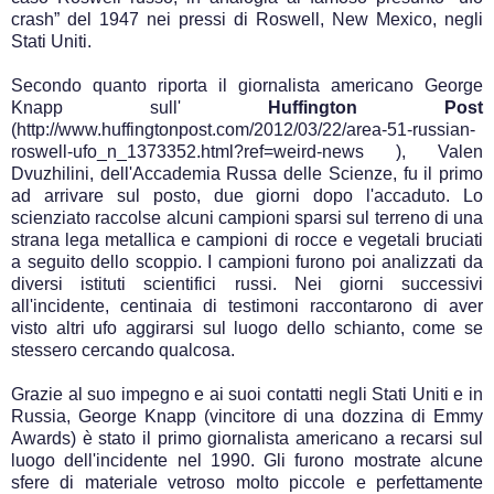
crash” del 1947 nei pressi di Roswell, New Mexico, negli
Stati Uniti.
Secondo quanto riporta il giornalista americano George
Knapp sull'
Huffington Post
(http://www.huffingtonpost.com/2012/03/22/area-51-russian-
roswell-ufo_n_1373352.html?ref=weird-news ), Valen
Dvuzhilini, dell'Accademia Russa delle Scienze, fu il primo
ad arrivare sul posto, due giorni dopo l'accaduto. Lo
scienziato raccolse alcuni campioni sparsi sul terreno di una
strana lega metallica e campioni di rocce e vegetali bruciati
a seguito dello scoppio. I campioni furono poi analizzati da
diversi istituti scientifici russi. Nei giorni successivi
all'incidente, centinaia di testimoni raccontarono di aver
visto altri ufo aggirarsi sul luogo dello schianto, come se
stessero cercando qualcosa.
Grazie al suo impegno e ai suoi contatti negli Stati Uniti e in
Russia, George Knapp (vincitore di una dozzina di Emmy
Awards) è stato il primo giornalista americano a recarsi sul
luogo dell'incidente nel 1990. Gli furono mostrate alcune
sfere di materiale vetroso molto piccole e perfettamente