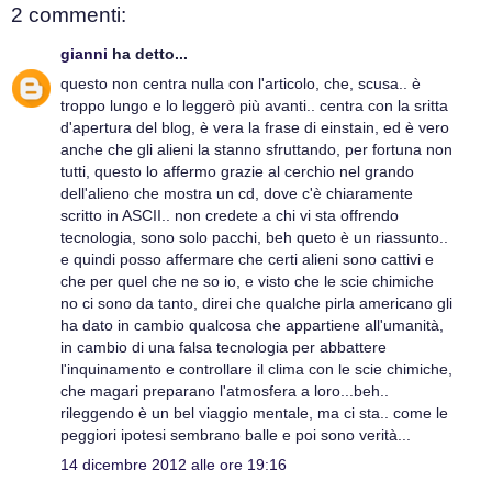
2 commenti:
gianni
ha detto...
questo non centra nulla con l'articolo, che, scusa.. è
troppo lungo e lo leggerò più avanti.. centra con la sritta
d'apertura del blog, è vera la frase di einstain, ed è vero
anche che gli alieni la stanno sfruttando, per fortuna non
tutti, questo lo affermo grazie al cerchio nel grando
dell'alieno che mostra un cd, dove c'è chiaramente
scritto in ASCII.. non credete a chi vi sta offrendo
tecnologia, sono solo pacchi, beh queto è un riassunto..
e quindi posso affermare che certi alieni sono cattivi e
che per quel che ne so io, e visto che le scie chimiche
no ci sono da tanto, direi che qualche pirla americano gli
ha dato in cambio qualcosa che appartiene all'umanità,
in cambio di una falsa tecnologia per abbattere
l'inquinamento e controllare il clima con le scie chimiche,
che magari preparano l'atmosfera a loro...beh..
rileggendo è un bel viaggio mentale, ma ci sta.. come le
peggiori ipotesi sembrano balle e poi sono verità...
14 dicembre 2012 alle ore 19:16