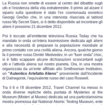
La Russia non smette di essere al centro del dibattito sugli
ufo e l'esistenza della vita extraterrestre. Il primo ad alzare il
sipario sulla questione è stato l'ex cosmonauta sovietico
Georgij Grečko che, in una intervista rilasciata al tabloid
russo My Secret Stars, si è detto disponibile ad incontrare gli
alieni il prossimo 21 dicembre 2012.
Poi è toccato all'emittente televisiva Russia Today che ha
mandato in onda un'intera trasmissione dedicata agli alieni
e alla necessità di preparare la popolazione mondiale al
primo contatto con una civiltà aliena. Ancora, qualche giorno
fa il premier russo Dimitri Medvedev, in un “fuori onda” choc,
si è fatto scappare alcune dichiarazioni sconcertanti sugli
ufo e l'attività aliena sul nostro pianeta. Ora, in una mostra
organizzata da un'ente affiliato allo Smithsonian Institution,
un
“Autentico Artefatto Alieno”
proveniente dall'Incidente
di Dalnegorsk, l'equivalente russo del caso Roswell.
Tra il 6 e l'8 dicembre 2012, Travel Channel ha messo in
onda diverse repliche della puntata di Mysteries at the
Museum (Misteri al Museo) dedicata ad una particolarissima
mostra promossa dal National Atomic Testing Museum, ente