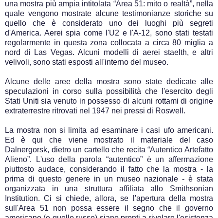
una mostra più ampia intitolata “Area 51: mito o realtà”, nella
quale vengono mostrate alcune testimonianze storiche su
quello che è considerato uno dei luoghi più segreti
d'America. Aerei spia come l'U2 e l'A-12, sono stati testati
regolarmente in questa zona collocata a circa 80 miglia a
nord di Las Vegas. Alcuni modelli di aerei staelth, e altri
velivoli, sono stati esposti all'interno del museo.
Alcune delle aree della mostra sono state dedicate alle
speculazioni in corso sulla possibilità che l'esercito degli
Stati Uniti sia venuto in possesso di alcuni rottami di origine
extraterrestre ritrovati nel 1947 nei pressi di Roswell.
La mostra non si limita ad esaminare i casi ufo americani.
Ed è qui che viene mostrato il materiale del caso
Dalnergorsk, dietro un cartello che recita “Autentico Artefatto
Alieno”. L'uso della parola “autentico” è un affermazione
piuttosto audace, considerando il fatto che la mostra - la
prima di questo genere in un museo nazionale - è stata
organizzata in una struttura affiliata allo Smithsonian
Institution. Ci si chiede, allora, se l'apertura della mostra
sull'Area 51 non possa essere il segno che il governo
americano (e quello russo) siano pronti a rivelare l'esistenza