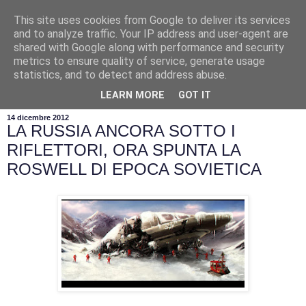
This site uses cookies from Google to deliver its services
and to analyze traffic. Your IP address and user-agent are
shared with Google along with performance and security
metrics to ensure quality of service, generate usage
statistics, and to detect and address abuse.
▼
LEARN MORE
GOT IT
14 dicembre 2012
LA RUSSIA ANCORA SOTTO I
RIFLETTORI, ORA SPUNTA LA
ROSWELL DI EPOCA SOVIETICA