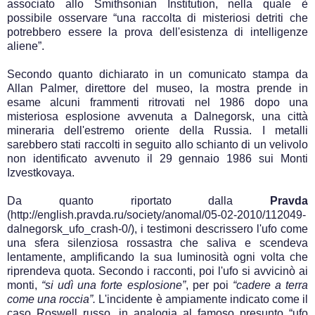
associato allo Smithsonian Institution, nella quale è
possibile osservare “una raccolta di misteriosi detriti che
potrebbero essere la prova dell'esistenza di intelligenze
aliene”.
Secondo quanto dichiarato in un comunicato stampa da
Allan Palmer, direttore del museo, la mostra prende in
esame alcuni frammenti ritrovati nel 1986 dopo una
misteriosa esplosione avvenuta a Dalnegorsk, una città
mineraria dell'estremo oriente della Russia. I metalli
sarebbero stati raccolti in seguito allo schianto di un velivolo
non identificato avvenuto il 29 gennaio 1986 sui Monti
Izvestkovaya.
Da quanto riportato dalla
Pravda
(http://english.pravda.ru/society/anomal/05-02-2010/112049-
dalnegorsk_ufo_crash-0/), i testimoni descrissero l'ufo come
una sfera silenziosa rossastra che saliva e scendeva
lentamente, amplificando la sua luminosità ogni volta che
riprendeva quota. Secondo i racconti, poi l'ufo si avvicinò ai
monti,
“si udì una forte esplosione”
, per poi
“cadere a terra
come una roccia”.
L'incidente è ampiamente indicato come il
caso Roswell russo, in analogia al famoso presunto “ufo