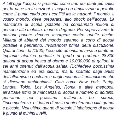
A tutt’oggi l’acqua si presenta come uno dei punti più critici
per la pace tra le nazioni. L’acqua ha rimpiazzato il petrolio
come il punto caldo per i conflitti tra le nazioni. Il mondo, il
vostro mondo, deve prepararsi allo shock dell’acqua. La
mancanza di acqua potabile ha condannato milioni di
persone alla malattia, morte e degrado. Per sopravvivere, le
nazioni povere devono insorgere contro quelle ricche.
Miliardi di abitanti del mondo saranno a corto di acqua
potabile e periranno, rivoltandosi prima della distruzione.
Quarant’anni fa (1960) l’esercito americano mise a punto un
impianto atomico portatile in grado di produrre 28.800
galloni di acqua fresca al giorno e 10.000.000 di galloni in
sei anni ottenuti dall’acqua salata. Richiedeva pochissima
manutenzione ed era sicuro, ma fu scartato dagli artisti
dell’allarmismo nucleare e dagli economisti antinucleari che
si dicevano ambientalisti. Città come New York, Parigi,
Londra, Tokio, Los Angeles, Roma e altre metropoli,
all’attuale ritmo di mancanza di acqua e numero di abitanti,
periranno nel prossimo millennio. Lo spreco,
l’incompetenza, e i fattori di costo annienteranno città grandi
e piccole. Nell’ultimo quarto di secolo il fabbisogno di acqua
è giunto ai minimi livelli.