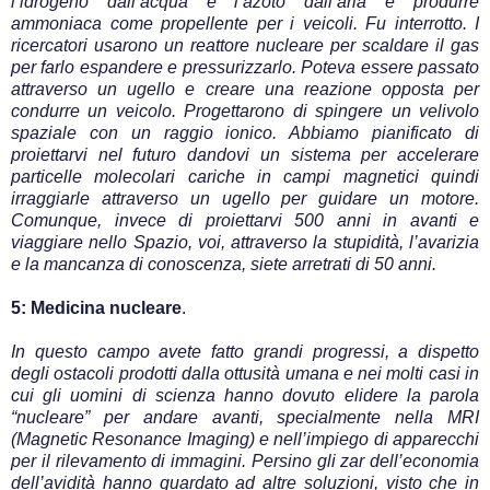
l’idrogeno dall’acqua e l’azoto dall’aria e produrre
ammoniaca come propellente per i veicoli. Fu interrotto. I
ricercatori usarono un reattore nucleare per scaldare il gas
per farlo espandere e pressurizzarlo. Poteva essere passato
attraverso un ugello e creare una reazione opposta per
condurre un veicolo. Progettarono di spingere un velivolo
spaziale con un raggio ionico. Abbiamo pianificato di
proiettarvi nel futuro dandovi un sistema per accelerare
particelle molecolari cariche in campi magnetici quindi
irraggiarle attraverso un ugello per guidare un motore.
Comunque, invece di proiettarvi 500 anni in avanti e
viaggiare nello Spazio, voi, attraverso la stupidità, l’avarizia
e la mancanza di conoscenza, siete arretrati di 50 anni.
5: Medicina nucleare
.
In questo campo avete fatto grandi progressi, a dispetto
degli ostacoli prodotti dalla ottusità umana e nei molti casi in
cui gli uomini di scienza hanno dovuto elidere la parola
“nucleare” per andare avanti, specialmente nella MRI
(Magnetic Resonance Imaging) e nell’impiego di apparecchi
per il rilevamento di immagini. Persino gli zar dell’economia
dell’avidità hanno guardato ad altre soluzioni, visto che in