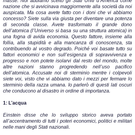
masse. Noi abbiamo scelto gli Stati Uniti d’America come
nazione che si avvicinava maggiormente alla società da noi
auspicata. Ma cosa avete fatto con i doni che vi abbiamo
concesso? Siete sulla via giusta per diventare una potenza
di seconda classe. Avete trasformato il grande dono
dell’atomica (l’Universo si basa su una struttura atomica) in
una fogna di avida economia. Questo fattore, insieme alla
follia, alla stupidità e alla mancanza di conoscenza, sta
contribuendo al vostro degrado. Poiché voi basate tutto su
fattori economici e non sull’esigenza di sopravvivenza e
progresso e non potete isolarvi dal resto del mondo, molte
altre nazioni stanno progredendo nell’uso pacifico
dell’atomica. Accusate noi di sterminio mentre i colpevoli
siete voi, visto che vi abbiamo dato i mezzi per fermare lo
sterminio della razza umana. Io parlerò di questi lati oscuri
che conducono al disastro in ordine di importanza.
1: L’acqua
Einstein disse che lo sviluppo storico aveva portato
all’accentramento di tutti i poteri economici, politici e militari
nelle mani degli Stati nazionali.