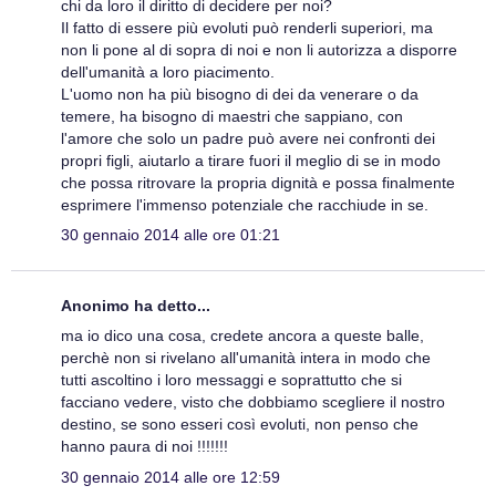
chi da loro il diritto di decidere per noi?
Il fatto di essere più evoluti può renderli superiori, ma
non li pone al di sopra di noi e non li autorizza a disporre
dell'umanità a loro piacimento.
L'uomo non ha più bisogno di dei da venerare o da
temere, ha bisogno di maestri che sappiano, con
l'amore che solo un padre può avere nei confronti dei
propri figli, aiutarlo a tirare fuori il meglio di se in modo
che possa ritrovare la propria dignità e possa finalmente
esprimere l'immenso potenziale che racchiude in se.
30 gennaio 2014 alle ore 01:21
Anonimo ha detto...
ma io dico una cosa, credete ancora a queste balle,
perchè non si rivelano all'umanità intera in modo che
tutti ascoltino i loro messaggi e soprattutto che si
facciano vedere, visto che dobbiamo scegliere il nostro
destino, se sono esseri così evoluti, non penso che
hanno paura di noi !!!!!!!
30 gennaio 2014 alle ore 12:59