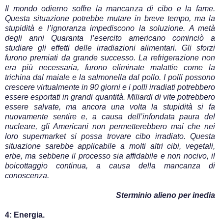
Il mondo odierno soffre la mancanza di cibo e la fame.
Questa situazione potrebbe mutare in breve tempo, ma la
stupidità e l’ignoranza impediscono la soluzione. A metà
degli anni Quaranta l’esercito americano cominciò a
studiare gli effetti delle irradiazioni alimentari. Gli sforzi
furono premiati da grande successo. La refrigerazione non
era più necessaria, furono eliminate malattie come la
trichina dal maiale e la salmonella dal pollo. I polli possono
crescere virtualmente in 90 giorni e i polli irradiati potrebbero
essere esportati in grandi quantità. Miliardi di vite potrebbero
essere salvate, ma ancora una volta la stupidità si fa
nuovamente sentire e, a causa dell’infondata paura del
nucleare, gli Americani non permetterebbero mai che nei
loro supermarket si possa trovare cibo irradiato. Questa
situazione sarebbe applicabile a molti altri cibi, vegetali,
erbe, ma sebbene il processo sia affidabile e non nocivo, il
boicottaggio continua, a causa della mancanza di
conoscenza.
Sterminio alieno per inedia
4: Energia.