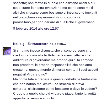
sospetto; non metto in dubbio che esistono alieni a cui
sta a cuore la nostra evoluzione,ma ce ne sono molti
altri che ci usano come bestiame ci inseriscono impianti
nel corpo,fanno esperimenti di ibridazione,ci
parassitano,per non parlare di quelli che ci governano!
9 febbraio 2014 alle ore 12:57
Noi e gli Extraterrestri
ha detto...
Si sì, a me invece disgusta che ci sono persone che
credono ancora alla frottola degli alieni cattivi e che
addirittura ci governano! ma proprio qui ci fa comodo
non prendersi le proprie responsabilità che abbiamo
creato noi questo mondo di merda con tutti i suoi aspetti
negativi! Vi pare o no?
Ma come fate a credere a queste corbellerie fantasiose
che non hanno mai avuto uno straccio di prova
concreta; ci sfruttano come bestiame e dove lo vedete?
Credete a quello che più vi pare e piace, tanto la verità
appartiene sempre a pochi.