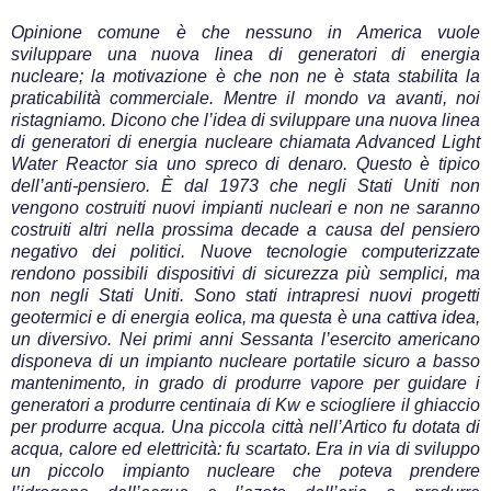
Opinione comune è che nessuno in America vuole
sviluppare una nuova linea di generatori di energia
nucleare; la motivazione è che non ne è stata stabilita la
praticabilità commerciale. Mentre il mondo va avanti, noi
ristagniamo. Dicono che l’idea di sviluppare una nuova linea
di generatori di energia nucleare chiamata Advanced Light
Water Reactor sia uno spreco di denaro. Questo è tipico
dell’anti-pensiero. È dal 1973 che negli Stati Uniti non
vengono costruiti nuovi impianti nucleari e non ne saranno
costruiti altri nella prossima decade a causa del pensiero
negativo dei politici. Nuove tecnologie computerizzate
rendono possibili dispositivi di sicurezza più semplici, ma
non negli Stati Uniti. Sono stati intrapresi nuovi progetti
geotermici e di energia eolica, ma questa è una cattiva idea,
un diversivo. Nei primi anni Sessanta l’esercito americano
disponeva di un impianto nucleare portatile sicuro a basso
mantenimento, in grado di produrre vapore per guidare i
generatori a produrre centinaia di Kw e sciogliere il ghiaccio
per produrre acqua. Una piccola città nell’Artico fu dotata di
acqua, calore ed elettricità: fu scartato. Era in via di sviluppo
un piccolo impianto nucleare che poteva prendere