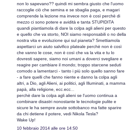
non lo sapevano?? quindi mi sembra giusto che l'uomo
raccoglie ciò che semina e se sbaglia paga, e magari
comprende la lezione ma invece non è così perchè di
mezzo ci sono potere e avidità e tanta STUPIDITA
quandi piantiamola di dare la colpa agli alieni per questo
e quello che va storto, NOI siamo responsabili o no della
nostra vita e evoluzione qui sul pianeta? Smettiamola
aspettarci un aiuto salvifico plateale perchè non è così
che vanno le cose, non è così che va la vita e tu lo
dovresti sapere, siamo noi umani a doverci svegliare e
reagire per cambiare il mondo; troppo starcene seduti
comodo a lamentarci - tanto i più solo quello sanno fare
- a fare quelli che fanno niente e danno la colpa agli
altri, a Dio, agli Alieni, ai politici, agli Illuminati, a mamma
papà, alla religione, ecc.ecc...
perchè dare la colpa agli alieni se l'uomo continua a
combinare disastri nonostante le tecnologie pulite e
sicure le ha sempre avute sottobanco ma fatte sparire
da chi detiene il potere, vedi Nikola Tesla?
Wake Up!
10 febbraio 2014 alle ore 14:50