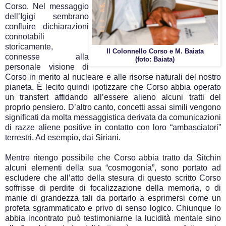
Corso. Nel messaggio
dell’Igigi sembrano
confluire dichiarazioni
connotabili
storicamente,
Il Colonnello Corso e M. Baiata
connesse alla
(foto: Baiata)
personale visione di
Corso in merito al nucleare e alle risorse naturali del nostro
pianeta. È lecito quindi ipotizzare che Corso abbia operato
un transfert affidando all’essere alieno alcuni tratti del
proprio pensiero. D’altro canto, concetti assai simili vengono
significati da molta messaggistica derivata da comunicazioni
di razze aliene positive in contatto con loro “ambasciatori”
terrestri. Ad esempio, dai Siriani.
Mentre ritengo possibile che Corso abbia tratto da Sitchin
alcuni elementi della sua “cosmogonia”, sono portato ad
escludere che all’atto della stesura di questo scritto Corso
soffrisse di perdite di focalizzazione della memoria, o di
manie di grandezza tali da portarlo a esprimersi come un
profeta sgrammaticato e privo di senso logico. Chiunque lo
abbia incontrato può testimoniarne la lucidità mentale sino