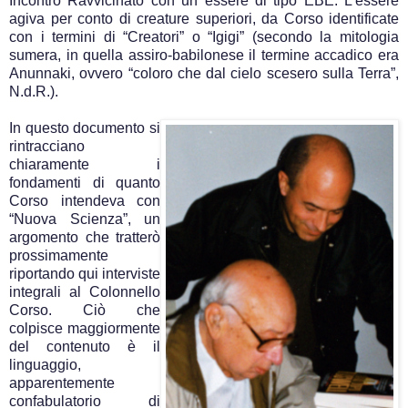
Incontro Ravvicinato con un essere di tipo EBE. L’essere
agiva per conto di creature superiori, da Corso identificate
con i termini di “Creatori” o “Igigi” (secondo la mitologia
sumera, in quella assiro-babilonese il termine accadico era
Anunnaki, ovvero “coloro che dal cielo scesero sulla Terra”,
N.d.R.).
In questo documento si
rintracciano
chiaramente i
fondamenti di quanto
Corso intendeva con
“Nuova Scienza”, un
argomento che tratterò
prossimamente
riportando qui interviste
integrali al Colonnello
Corso. Ciò che
colpisce maggiormente
del contenuto è il
linguaggio,
apparentemente
confabulatorio di