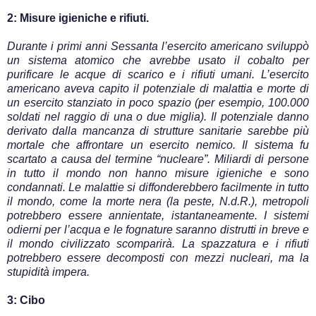
2: Misure igieniche e rifiuti.
Durante i primi anni Sessanta l’esercito americano sviluppò
un sistema atomico che avrebbe usato il cobalto per
purificare le acque di scarico e i rifiuti umani. L’esercito
americano aveva capito il potenziale di malattia e morte di
un esercito stanziato in poco spazio (per esempio, 100.000
soldati nel raggio di una o due miglia). Il potenziale danno
derivato dalla mancanza di strutture sanitarie sarebbe più
mortale che affrontare un esercito nemico. Il sistema fu
scartato a causa del termine “nucleare”. Miliardi di persone
in tutto il mondo non hanno misure igieniche e sono
condannati. Le malattie si diffonderebbero facilmente in tutto
il mondo, come la morte nera (la peste, N.d.R.), metropoli
potrebbero essere annientate, istantaneamente. I sistemi
odierni per l’acqua e le fognature saranno distrutti in breve e
il mondo civilizzato scomparirà. La spazzatura e i rifiuti
potrebbero essere decomposti con mezzi nucleari, ma la
stupidità impera.
3: Cibo