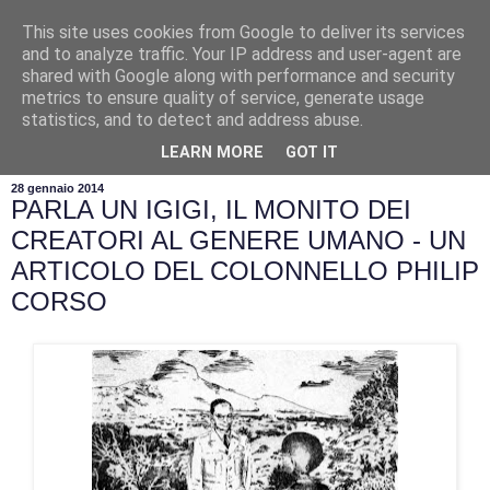
This site uses cookies from Google to deliver its services
and to analyze traffic. Your IP address and user-agent are
shared with Google along with performance and security
metrics to ensure quality of service, generate usage
statistics, and to detect and address abuse.
▼
LEARN MORE
GOT IT
28 gennaio 2014
PARLA UN IGIGI, IL MONITO DEI
CREATORI AL GENERE UMANO - UN
ARTICOLO DEL COLONNELLO PHILIP
CORSO