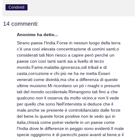
Condividi
14 commenti:
Anonimo ha detto...
Strano paese l'India.Forse in nessun luogo della terra
c'è una così elevata concentrazione di uomini santi,o
considerati tali.Non riesco a capire però perchè un
paese con così tanti santi sia a livello di terzo
mondo:Fame,malattie,ignoranza,odi tribali e di
casta,corruzione e chi più ne ha ne metta.Esseri
venerati come divinità,ma che a differenza di queste
ultime muoiono.Mi ricordano un pò i maghi o presunti
tali del mondo occidentale:Rimangono tali fino a che
qualcuno non li osserva da molto vicino,e non li vede
per quello che sono.Nell'intervista si deduce che il
male,anche se presente è controbilanciato dalle forze
del bene.Io queste forze positive non le vedo qui in
italia,chissà come potrei vederle in un paese come
l'India dove le differenze in peggio sono evidenti.Il male
specie oggigiorno è di parecchi passi avanti al bene,e il