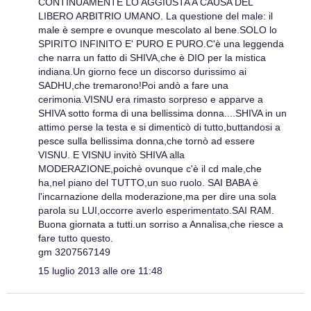
CONTINUAMENTE LO AGGIUSTA A CAUSA DEL
LIBERO ARBITRIO UMANO. La questione del male: il
male è sempre e ovunque mescolato al bene.SOLO lo
SPIRITO INFINITO E' PURO E PURO.C'è una leggenda
che narra un fatto di SHIVA,che è DIO per la mistica
indiana.Un giorno fece un discorso durissimo ai
SADHU,che tremarono!Poi andò a fare una
cerimonia.VISNU era rimasto sorpreso e apparve a
SHIVA sotto forma di una bellissima donna....SHIVA in un
attimo perse la testa e si dimenticò di tutto,buttandosi a
pesce sulla bellissima donna,che tornò ad essere
VISNU. E VISNU invitò SHIVA alla
MODERAZIONE,poichè ovunque c'è il cd male,che
ha,nel piano del TUTTO,un suo ruolo. SAI BABA è
l'incarnazione della moderazione,ma per dire una sola
parola su LUI,occorre averlo esperimentato.SAI RAM.
Buona giornata a tutti.un sorriso a Annalisa,che riesce a
fare tutto questo.
gm 3207567149
15 luglio 2013 alle ore 11:48