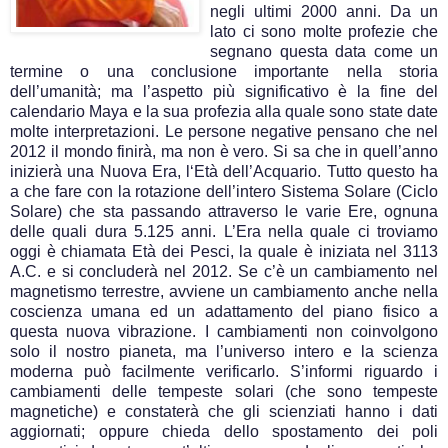
negli ultimi 2000 anni. Da un
lato ci sono molte profezie che
segnano questa data come un
termine o una conclusione importante nella storia
dell’umanità; ma l’aspetto più significativo è la fine del
calendario Maya e la sua profezia alla quale sono state date
molte interpretazioni. Le persone negative pensano che nel
2012 il mondo finirà, ma non è vero. Si sa che in quell’anno
inizierà una Nuova Era, l‘Età dell’Acquario. Tutto questo ha
a che fare con la rotazione dell’intero Sistema Solare (Ciclo
Solare) che sta passando attraverso le varie Ere, ognuna
delle quali dura 5.125 anni. L’Era nella quale ci troviamo
oggi è chiamata Età dei Pesci, la quale è iniziata nel 3113
A.C. e si concluderà nel 2012.
Se c’è un cambiamento nel
magnetismo terrestre, avviene un cambiamento anche nella
coscienza umana ed un adattamento del piano fisico a
questa nuova vibrazione. I cambiamenti non coinvolgono
solo il nostro pianeta, ma l’universo intero e la scienza
moderna può facilmente verificarlo. S’informi riguardo i
cambiamenti delle tempeste solari (che sono tempeste
magnetiche) e constaterà che gli scienziati hanno i dati
aggiornati; oppure chieda dello spostamento dei poli