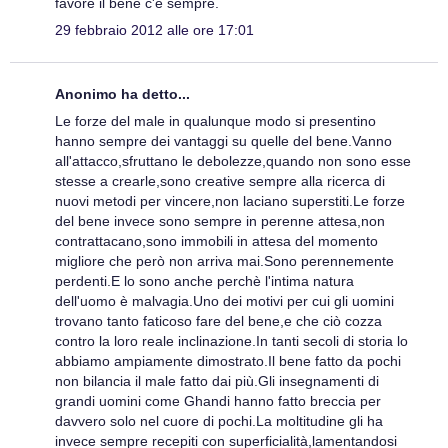
favore il bene c'è sempre.
29 febbraio 2012 alle ore 17:01
Anonimo ha detto...
Le forze del male in qualunque modo si presentino
hanno sempre dei vantaggi su quelle del bene.Vanno
all'attacco,sfruttano le debolezze,quando non sono esse
stesse a crearle,sono creative sempre alla ricerca di
nuovi metodi per vincere,non laciano superstiti.Le forze
del bene invece sono sempre in perenne attesa,non
contrattacano,sono immobili in attesa del momento
migliore che però non arriva mai.Sono perennemente
perdenti.E lo sono anche perchè l'intima natura
dell'uomo è malvagia.Uno dei motivi per cui gli uomini
trovano tanto faticoso fare del bene,e che ciò cozza
contro la loro reale inclinazione.In tanti secoli di storia lo
abbiamo ampiamente dimostrato.Il bene fatto da pochi
non bilancia il male fatto dai più.Gli insegnamenti di
grandi uomini come Ghandi hanno fatto breccia per
davvero solo nel cuore di pochi.La moltitudine gli ha
invece sempre recepiti con superficialità,lamentandosi