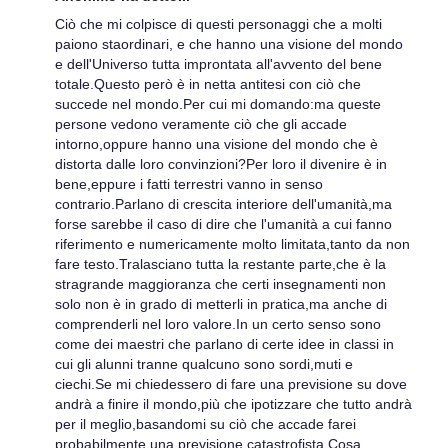
Ciò che mi colpisce di questi personaggi che a molti
paiono staordinari, e che hanno una visione del mondo
e dell'Universo tutta improntata all'avvento del bene
totale.Questo però è in netta antitesi con ciò che
succede nel mondo.Per cui mi domando:ma queste
persone vedono veramente ciò che gli accade
intorno,oppure hanno una visione del mondo che è
distorta dalle loro convinzioni?Per loro il divenire è in
bene,eppure i fatti terrestri vanno in senso
contrario.Parlano di crescita interiore dell'umanità,ma
forse sarebbe il caso di dire che l'umanità a cui fanno
riferimento e numericamente molto limitata,tanto da non
fare testo.Tralasciano tutta la restante parte,che è la
stragrande maggioranza che certi insegnamenti non
solo non è in grado di metterli in pratica,ma anche di
comprenderli nel loro valore.In un certo senso sono
come dei maestri che parlano di certe idee in classi in
cui gli alunni tranne qualcuno sono sordi,muti e
ciechi.Se mi chiedessero di fare una previsione su dove
andrà a finire il mondo,più che ipotizzare che tutto andrà
per il meglio,basandomi su ciò che accade farei
probabilmente una previsione catastrofista.Cosa