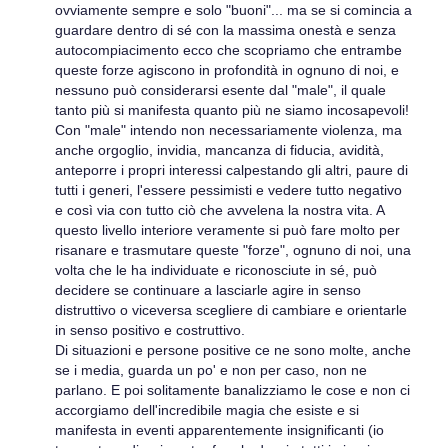
ovviamente sempre e solo "buoni"... ma se si comincia a
guardare dentro di sé con la massima onestà e senza
autocompiacimento ecco che scopriamo che entrambe
queste forze agiscono in profondità in ognuno di noi, e
nessuno può considerarsi esente dal "male", il quale
tanto più si manifesta quanto più ne siamo incosapevoli!
Con "male" intendo non necessariamente violenza, ma
anche orgoglio, invidia, mancanza di fiducia, avidità,
anteporre i propri interessi calpestando gli altri, paure di
tutti i generi, l'essere pessimisti e vedere tutto negativo
e così via con tutto ciò che avvelena la nostra vita. A
questo livello interiore veramente si può fare molto per
risanare e trasmutare queste "forze", ognuno di noi, una
volta che le ha individuate e riconosciute in sé, può
decidere se continuare a lasciarle agire in senso
distruttivo o viceversa scegliere di cambiare e orientarle
in senso positivo e costruttivo.
Di situazioni e persone positive ce ne sono molte, anche
se i media, guarda un po' e non per caso, non ne
parlano. E poi solitamente banalizziamo le cose e non ci
accorgiamo dell'incredibile magia che esiste e si
manifesta in eventi apparentemente insignificanti (io