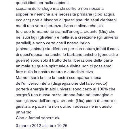
questi idioti per nulla sapienti.
scusami dello sfogo ma chi soffre e non riesce a
sopperire neanche alle necessità primarie (cibo acqua
ecc ecc) non a bisogno di questi pseudo santi ciarlatani
ma di una vera speranza divina o aliena che sia.
Io credo fermamente sia nell'energia creante (Dio) che
nei suoi figli (gli alieni) e nella sua creazione (gli universi
paralleli) e sono certo che il nostro ibrido
(animali,anima) sia difettoso per sua natura,infatti il caos
di quest'epoca ma anche le barbarie antiche (genocidi e
guerre) sono solo il frutto della liberazione della parte
animale su quella spirituale e divina non ci possiamo
fare nulla la nostra natura e autodistruttiva.
Ma non sarà la fine la nostra scomparsa intesa
dell'universo intero (disgregazione del falso vuoto)
porterà energia in altri universi,sono certo al 100% che
sorgerà una nuova razza umana fatta ad immagine e
somiglianza dell'energia creante (Dio) piena di amore e
giustizia e pace ma non qui,non adesso nè in questo
universo.
Ciao e fammi sapere ok
3 marzo 2012 alle ore 10:26