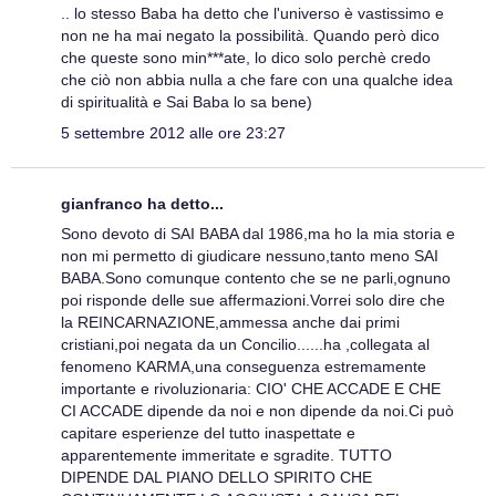
.. lo stesso Baba ha detto che l'universo è vastissimo e
non ne ha mai negato la possibilità. Quando però dico
che queste sono min***ate, lo dico solo perchè credo
che ciò non abbia nulla a che fare con una qualche idea
di spiritualità e Sai Baba lo sa bene)
5 settembre 2012 alle ore 23:27
gianfranco ha detto...
Sono devoto di SAI BABA dal 1986,ma ho la mia storia e
non mi permetto di giudicare nessuno,tanto meno SAI
BABA.Sono comunque contento che se ne parli,ognuno
poi risponde delle sue affermazioni.Vorrei solo dire che
la REINCARNAZIONE,ammessa anche dai primi
cristiani,poi negata da un Concilio......ha ,collegata al
fenomeno KARMA,una conseguenza estremamente
importante e rivoluzionaria: CIO' CHE ACCADE E CHE
CI ACCADE dipende da noi e non dipende da noi.Ci può
capitare esperienze del tutto inaspettate e
apparentemente immeritate e sgradite. TUTTO
DIPENDE DAL PIANO DELLO SPIRITO CHE