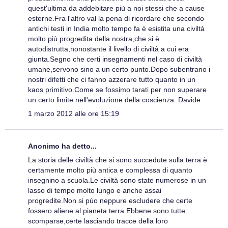
quest'ultima da addebitare più a noi stessi che a cause
esterne.Fra l'altro val la pena di ricordare che secondo
antichi testi in India molto tempo fa è esistita una civiltà
molto più progredita della nostra,che si è
autodistrutta,nonostante il livello di civiltà a cui era
giunta.Segno che certi insegnamenti nel caso di civiltà
umane,servono sino a un certo punto.Dopo subentrano i
nostri difetti che ci fanno azzerare tutto quanto in un
kaos primitivo.Come se fossimo tarati per non superare
un certo limite nell'evoluzione della coscienza. Davide
1 marzo 2012 alle ore 15:19
Anonimo ha detto...
La storia delle civiltà che si sono succedute sulla terra è
certamente molto più antica e complessa di quanto
insegnino a scuola.Le civiltà sono state numerose in un
lasso di tempo molto lungo e anche assai
progredite.Non si pùo neppure escludere che certe
fossero aliene al pianeta terra.Ebbene sono tutte
scomparse,certe lasciando tracce della loro