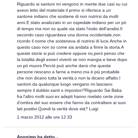
Riguardo ai santoni mi vengono in mente due casi su cui
avevo letto del materiale:il primo si riferisce a un
santone indiano che sostiene di non nutrirsi da molti
anni.E stato analizzato in un ospedale indiano per un pò
di tempo ma non so quale sia stato l'esito dell'analisi.Il
secondo caso riguardava una donna occidentale,non
ricordo il nome che sosteneva di nutrirsi di luce.Anche in
questo caso non so come sia andata a finire la storia.A
queste storie si può credere oppure no,però penso che
la totalità degli esseri viventi se non mangia e beve dopo
un pò muore.Perciò può anche darsi che queste
persone riescano a farne a meno,ma è più probabile
che non dicano tutta la verità,o non la dicano affatto.I
santoni da qualunque luogo vengano mi lasciano
sempre il dubbio:santi o impostori?Riguardo Sai Baba
fra l'altro molti suoi ex adepti hanno rivelato certe zone
d'ombra del suo essere che fanno da contraltare ai suoi
lati positivi.Quindi la verità dove stà? Luigi
1 marzo 2012 alle ore 12:33
Anonimo ha detto...