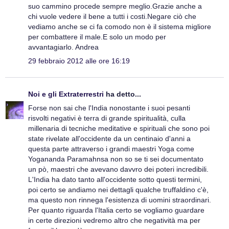
suo cammino procede sempre meglio.Grazie anche a
chi vuole vedere il bene a tutti i costi.Negare ciò che
vediamo anche se ci fa comodo non è il sistema migliore
per combattere il male.E solo un modo per
avvantagiarlo. Andrea
29 febbraio 2012 alle ore 16:19
Noi e gli Extraterrestri
ha detto...
Forse non sai che l'India nonostante i suoi pesanti
risvolti negativi è terra di grande spiritualità, culla
millenaria di tecniche meditative e spirituali che sono poi
state rivelate all'occidente da un centinaio d'anni a
questa parte attraverso i grandi maestri Yoga come
Yogananda Paramahnsa non so se ti sei documentato
un pò, maestri che avevano davvro dei poteri incredibili.
L'India ha dato tanto all'occidente sotto questi termini,
poi certo se andiamo nei dettagli qualche truffaldino c'è,
ma questo non rinnega l'esistenza di uomini straordinari.
Per quanto riguarda l'Italia certo se vogliamo guardare
in certe direzioni vedremo altro che negatività ma per