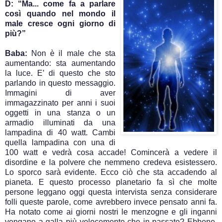
D: “Ma... come fa a parlare
così quando nel mondo il
male cresce ogni giorno di
più?”
Baba:
Non è il male che sta
aumentando: sta aumentando
la luce. E’ di questo che sto
parlando in questo messaggio.
Immagini di aver
immagazzinato per anni i suoi
oggetti in una stanza o un
armadio illuminati da una
lampadina di 40 watt. Cambi
quella lampadina con una di
100 watt e vedrà cosa accade! Comincerà a vedere il
disordine e la polvere che nemmeno credeva esistessero.
Lo sporco sarà evidente. Ecco ciò che sta accadendo al
pianeta. E questo processo planetario fa sì che molte
persone leggano oggi questa intervista senza considerare
folli queste parole, come avrebbero invece pensato anni fa.
Ha notato come ai giorni nostri le menzogne e gli inganni
vengano a galla più velocemente che in passato? Ebbene,