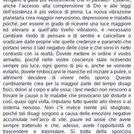
anche l’accesso alla comprensione di Dio e alle leggi
dell’esistenza è più veloce di prima. La nuova vibrazione
planetaria crea maggior nervosismo, depressione e malattia
poiché, per essere in grado di ricevere una luce maggiore
ed elevarsi a quell’alto livello vibratorio, è necessario
cambiare modo di pensare e di sentire e cancellare o
sradicare dalle proprie vite quelle credenze e parametri che
portano verso il lato negativo delle cose e che sono in netto
contrasto con la realtà. Dovete mettere in ordine il vostro
armadio, poiché nelle vostre coscienze state ricevendo
sempre più luce, ogni giorno di più e, anche se vorreste
evitarlo, dovete rimboccarvi le maniche ed iniziare a pulire, o
altrimenti decidere di vivere nello sporco. Questo
cambiamento crea per la maggior parte del tempo disagi
fisici, dolori al corpo e alle ossa; i test medici non riescono a
trovare le cause o le malattie che provocano tali disturbi e
così, quasi ogni volta, imputano tutto questo allo stress o al
sistema nervoso. Non c’è invece niente più sbagliato,
poiché tali disagi sorgono a causa delle emozioni negative
accumulate nell’arco di vite, paure ed ansie che avete
sempre trattenuto e che, adesso, avete l’opportunità di
trascendere e trasmutare. Si tratta della sporcizia