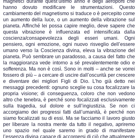
magnetici durante quest’ultimo anno e degli aeroporti che
hanno dovuto modificare le strumentazioni. Questo
cambiamento del magnetismo si traduce o è percepito come
un aumento della luce, o un aumento della vibrazione sul
pianeta. Affinché lei possa capire meglio, deve sapere che
questa vibrazione è influenzata ed intensificata dalla
coscienza/consapevolezza degli esseri umani. Ogni
pensiero, ogni emozione, ogni nuovo risveglio dell’essere
umano verso la Coscienza divina, eleva la vibrazione del
pianeta. Può sembrare un paradosso, a causa del fatto che
la maggioranza vede intorno a sé prevalentemente odio e
sofferenza. Ma non è così. Sono in molti – anche se vorrei
fossero di più – a cercare di uscire dall’oscurità per crescere
e diventare dei migliori Figli di Dio. L’ho già detto nei
messaggi precedenti: ognuno sceglie su cosa focalizzare la
propria visione; di conseguenza, coloro che non vedono
altro che tenebra, è perché sono focalizzati esclusivamente
sulla tragedia, sul dolore e sull’ingiustizia. Se non ci
accorgiamo dei progressi fatti dall’umanità, è perché non
siamo focalizzati su di essi. Ma se facciamo il lavoro giusto
per liberare la nostra mente da tutto il negativo, apriremo
uno spazio nel quale saremo in grado di manifestare
l’essenza divina capace di accorgersi di ciò che attualmente