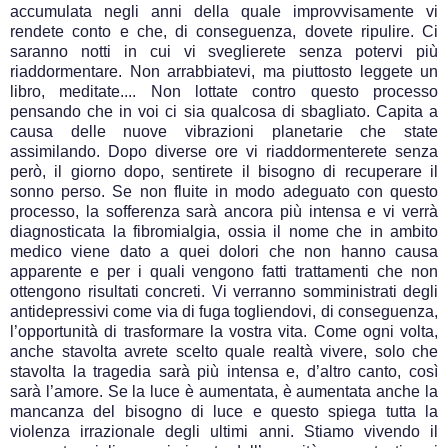
accumulata negli anni della quale improvvisamente vi
rendete conto e che, di conseguenza, dovete ripulire. Ci
saranno notti in cui vi sveglierete senza potervi più
riaddormentare. Non arrabbiatevi, ma piuttosto leggete un
libro, meditate.... Non lottate contro questo processo
pensando che in voi ci sia qualcosa di sbagliato. Capita a
causa delle nuove vibrazioni planetarie che state
assimilando. Dopo diverse ore vi riaddormenterete senza
però, il giorno dopo, sentirete il bisogno di recuperare il
sonno perso. Se non fluite in modo adeguato con questo
processo, la sofferenza sarà ancora più intensa e vi verrà
diagnosticata la fibromialgia, ossia il nome che in ambito
medico viene dato a quei dolori che non hanno causa
apparente e per i quali vengono fatti trattamenti che non
ottengono risultati concreti. Vi verranno somministrati degli
antidepressivi come via di fuga togliendovi, di conseguenza,
l’opportunità di trasformare la vostra vita. Come ogni volta,
anche stavolta avrete scelto quale realtà vivere, solo che
stavolta la tragedia sarà più intensa e, d’altro canto, così
sarà l’amore. Se la luce è aumentata, è aumentata anche la
mancanza del bisogno di luce e questo spiega tutta la
violenza irrazionale degli ultimi anni. Stiamo vivendo il