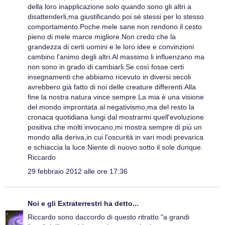
della loro inapplicazione solo quando sono gli altri a
disattenderli,ma giustificando poi sè stessi per lo stesso
comportamento.Poche mele sane non rendono il cesto
pieno di mele marce migliore.Non credo che la
grandezza di certi uomini e le loro idee e convinzioni
cambino l'animo degli altri.Al massimo li influenzano ma
non sono in grado di cambiarli.Se così fosse certi
insegnamenti che abbiamo ricevuto in diversi secoli
avrebbero già fatto di noi delle creature differenti.Alla
fine la nostra natura vince sempre.La mia è una visione
del mondo improntata al negativismo,ma del resto la
cronaca quotidiana lungi dal mostrarmi quell'evoluzione
positiva che molti invocano,mi mostra sempre di più un
mondo alla deriva,in cui l'oscurità in vari modi prevarica
e schiaccia la luce.Niente di nuovo sotto il sole dunque.
Riccardo
29 febbraio 2012 alle ore 17:36
Noi e gli Extraterrestri
ha detto...
Riccardo sono daccordo di questo ritratto "a grandi