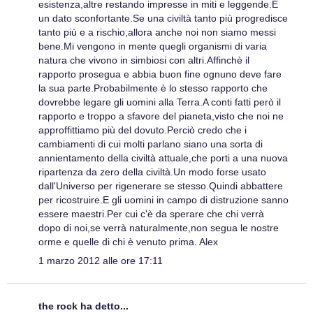
esistenza,altre restando impresse in miti e leggende.E
un dato sconfortante.Se una civiltà tanto più progredisce
tanto più e a rischio,allora anche noi non siamo messi
bene.Mi vengono in mente quegli organismi di varia
natura che vivono in simbiosi con altri.Affinchè il
rapporto prosegua e abbia buon fine ognuno deve fare
la sua parte.Probabilmente è lo stesso rapporto che
dovrebbe legare gli uomini alla Terra.A conti fatti però il
rapporto e troppo a sfavore del pianeta,visto che noi ne
approffittiamo più del dovuto.Perciò credo che i
cambiamenti di cui molti parlano siano una sorta di
annientamento della civiltà attuale,che porti a una nuova
ripartenza da zero della civiltà.Un modo forse usato
dall'Universo per rigenerare se stesso.Quindi abbattere
per ricostruire.E gli uomini in campo di distruzione sanno
essere maestri.Per cui c'è da sperare che chi verrà
dopo di noi,se verrà naturalmente,non segua le nostre
orme e quelle di chi è venuto prima. Alex
1 marzo 2012 alle ore 17:11
the rock ha detto...