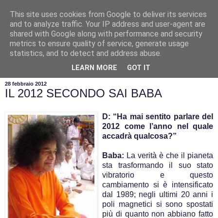
This site uses cookies from Google to deliver its services
and to analyze traffic. Your IP address and user-agent are
shared with Google along with performance and security
metrics to ensure quality of service, generate usage
statistics, and to detect and address abuse.
▼
LEARN MORE
GOT IT
28 febbraio 2012
IL 2012 SECONDO SAI BABA
D: “Ha mai sentito parlare del
2012 come l’anno nel quale
accadrà qualcosa?”
Baba:
La verità è che il pianeta
sta trasformando il suo stato
vibratorio e questo
cambiamento si è intensificato
dal 1989; negli ultimi 20 anni i
poli magnetici si sono spostati
più di quanto non abbiano fatto