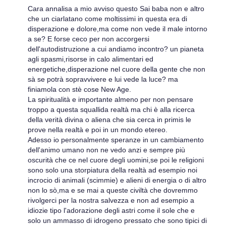
Cara annalisa a mio avviso questo Sai baba non e altro
che un ciarlatano come moltissimi in questa era di
disperazione e dolore,ma come non vede il male intorno
a se? E forse ceco per non accorgersi
dell'autodistruzione a cui andiamo incontro? un pianeta
agli spasmi,risorse in calo alimentari ed
energetiche,disperazione nel cuore della gente che non
sà se potrà sopravvivere e lui vede la luce? ma
finiamola con stè cose New Age.
La spiritualità e importante almeno per non pensare
troppo a questa squallida realtà ma chi è alla ricerca
della verità divina o aliena che sia cerca in primis le
prove nella realtà e poi in un mondo etereo.
Adesso io personalmente speranze in un cambiamento
dell'animo umano non ne vedo anzi e sempre più
oscurità che ce nel cuore degli uomini,se poi le religioni
sono solo una storpiatura della realtà ad esempio noi
incrocio di animali (scimmie) e alieni di energia o di altro
non lo sò,ma e se mai a queste civiltà che dovremmo
rivolgerci per la nostra salvezza e non ad esempio a
idiozie tipo l'adorazione degli astri come il sole che e
solo un ammasso di idrogeno pressato che sono tipici di