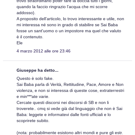
trovo straordinario poter fare la doccia tutti i giorni,
quando la faccio ringrazio l'acqua che mi scorre
addosso).
A proposito dell'articolo, lo trovo interessante e utile, non
mi interessa né sono in grado di stabilire se Sai Baba
fosse un sant'uomo o un impostore ma quel che valuto
è il contenuto.
Ele
4 marzo 2012 alle ore 23:46
Giuseppe ha detto...
Questo è solo fake.
Sai Baba parla di Verità, Rettitudine, Pace, Amore e Non
violenza, e non si interessa di queste cose, extraterrestri
e min***ate varie.
Cercate questi discorsi nei discorsi di SB e non li
troverete.. cmq si vede già dal linguaggio che non è Sai
Baba: leggete e informatevi dalle fonti ufficiali e lo
scoprirete subito.
(nota: probabilmente esistono altri mondi e pure gli estr.