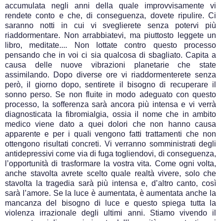
accumulata negli anni della quale improvvisamente vi
rendete conto e che, di conseguenza, dovete ripulire. Ci
saranno notti in cui vi sveglierete senza potervi più
riaddormentare. Non arrabbiatevi, ma piuttosto leggete un
libro, meditate.... Non lottate contro questo processo
pensando che in voi ci sia qualcosa di sbagliato. Capita a
causa delle nuove vibrazioni planetarie che state
assimilando. Dopo diverse ore vi riaddormenterete senza
però, il giorno dopo, sentirete il bisogno di recuperare il
sonno perso. Se non fluite in modo adeguato con questo
processo, la sofferenza sarà ancora più intensa e vi verrà
diagnosticata la fibromialgia, ossia il nome che in ambito
medico viene dato a quei dolori che non hanno causa
apparente e per i quali vengono fatti trattamenti che non
ottengono risultati concreti. Vi verranno somministrati degli
antidepressivi come via di fuga togliendovi, di conseguenza,
l’opportunità di trasformare la vostra vita. Come ogni volta,
anche stavolta avrete scelto quale realtà vivere, solo che
stavolta la tragedia sarà più intensa e, d’altro canto, così
sarà l’amore. Se la luce è aumentata, è aumentata anche la
mancanza del bisogno di luce e questo spiega tutta la
violenza irrazionale degli ultimi anni. Stiamo vivendo il