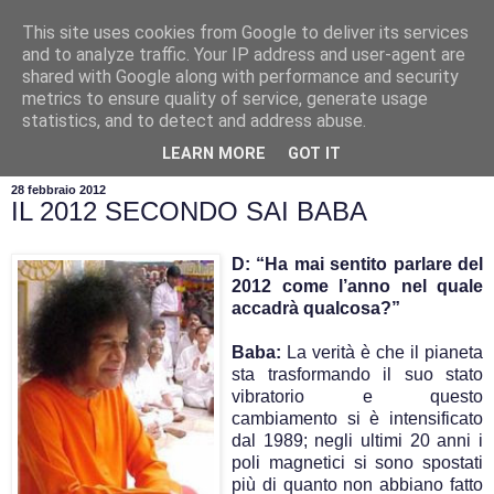
This site uses cookies from Google to deliver its services
and to analyze traffic. Your IP address and user-agent are
shared with Google along with performance and security
metrics to ensure quality of service, generate usage
statistics, and to detect and address abuse.
▼
LEARN MORE
GOT IT
28 febbraio 2012
IL 2012 SECONDO SAI BABA
D: “Ha mai sentito parlare del
2012 come l’anno nel quale
accadrà qualcosa?”
Baba:
La verità è che il pianeta
sta trasformando il suo stato
vibratorio e questo
cambiamento si è intensificato
dal 1989; negli ultimi 20 anni i
poli magnetici si sono spostati
più di quanto non abbiano fatto