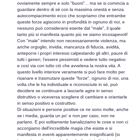
ovviamente sempre e solo "buoni"... ma se si comincia a
guardare dentro di sé con la massima onestà e senza
autocompiacimento ecco che scopriamo che entrambe
queste forze agiscono in profondità in ognuno di noi, e
nessuno può considerarsi esente dal "male", il quale
tanto più si manifesta quanto più ne siamo incosapevoli!
Con "male" intendo non necessariamente violenza, ma
anche orgoglio, invidia, mancanza di fiducia, avidità,
anteporre i propri interessi calpestando gli altri, paure di
tutti i generi, l'essere pessimisti e vedere tutto negativo
e così via con tutto ciò che avvelena la nostra vita. A
questo livello interiore veramente si può fare molto per
risanare e trasmutare queste "forze", ognuno di noi, una
volta che le ha individuate e riconosciute in sé, può
decidere se continuare a lasciarle agire in senso
distruttivo o viceversa scegliere di cambiare e orientarle
in senso positivo e costruttivo.
Di situazioni e persone positive ce ne sono molte, anche
se i media, guarda un po' e non per caso, non ne
parlano. E poi solitamente banalizziamo le cose e non ci
accorgiamo dell'incredibile magia che esiste e si
manifesta in eventi apparentemente insignificanti (io