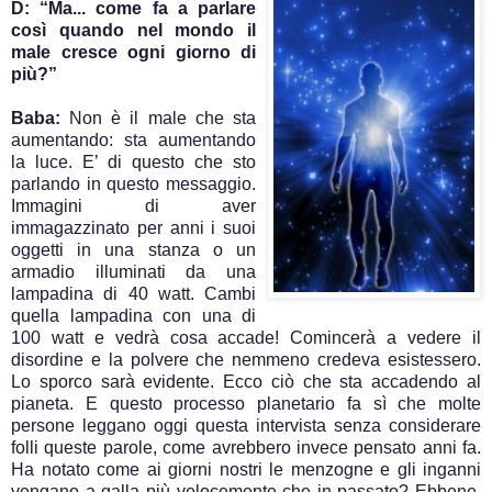
D: “Ma... come fa a parlare
così quando nel mondo il
male cresce ogni giorno di
più?”
Baba:
Non è il male che sta
aumentando: sta aumentando
la luce. E’ di questo che sto
parlando in questo messaggio.
Immagini di aver
immagazzinato per anni i suoi
oggetti in una stanza o un
armadio illuminati da una
lampadina di 40 watt. Cambi
quella lampadina con una di
100 watt e vedrà cosa accade! Comincerà a vedere il
disordine e la polvere che nemmeno credeva esistessero.
Lo sporco sarà evidente. Ecco ciò che sta accadendo al
pianeta. E questo processo planetario fa sì che molte
persone leggano oggi questa intervista senza considerare
folli queste parole, come avrebbero invece pensato anni fa.
Ha notato come ai giorni nostri le menzogne e gli inganni
vengano a galla più velocemente che in passato? Ebbene,