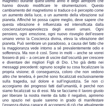
magnetici durante quest’ultimo anno e degli aeroporti che
hanno dovuto modificare le strumentazioni. Questo
cambiamento del magnetismo si traduce o è percepito come
un aumento della luce, o un aumento della vibrazione sul
pianeta. Affinché lei possa capire meglio, deve sapere che
questa vibrazione è influenzata ed intensificata dalla
coscienza/consapevolezza degli esseri umani. Ogni
pensiero, ogni emozione, ogni nuovo risveglio dell’essere
umano verso la Coscienza divina, eleva la vibrazione del
pianeta. Può sembrare un paradosso, a causa del fatto che
la maggioranza vede intorno a sé prevalentemente odio e
sofferenza. Ma non è così. Sono in molti – anche se vorrei
fossero di più – a cercare di uscire dall’oscurità per crescere
e diventare dei migliori Figli di Dio. L’ho già detto nei
messaggi precedenti: ognuno sceglie su cosa focalizzare la
propria visione; di conseguenza, coloro che non vedono
altro che tenebra, è perché sono focalizzati esclusivamente
sulla tragedia, sul dolore e sull’ingiustizia. Se non ci
accorgiamo dei progressi fatti dall’umanità, è perché non
siamo focalizzati su di essi. Ma se facciamo il lavoro giusto
per liberare la nostra mente da tutto il negativo, apriremo
uno spazio nel quale saremo in grado di manifestare
l’essenza divina capace di accorgersi di ciò che attualmente