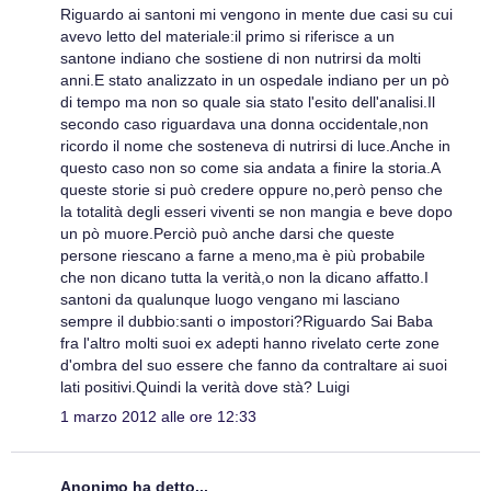
Riguardo ai santoni mi vengono in mente due casi su cui
avevo letto del materiale:il primo si riferisce a un
santone indiano che sostiene di non nutrirsi da molti
anni.E stato analizzato in un ospedale indiano per un pò
di tempo ma non so quale sia stato l'esito dell'analisi.Il
secondo caso riguardava una donna occidentale,non
ricordo il nome che sosteneva di nutrirsi di luce.Anche in
questo caso non so come sia andata a finire la storia.A
queste storie si può credere oppure no,però penso che
la totalità degli esseri viventi se non mangia e beve dopo
un pò muore.Perciò può anche darsi che queste
persone riescano a farne a meno,ma è più probabile
che non dicano tutta la verità,o non la dicano affatto.I
santoni da qualunque luogo vengano mi lasciano
sempre il dubbio:santi o impostori?Riguardo Sai Baba
fra l'altro molti suoi ex adepti hanno rivelato certe zone
d'ombra del suo essere che fanno da contraltare ai suoi
lati positivi.Quindi la verità dove stà? Luigi
1 marzo 2012 alle ore 12:33
Anonimo ha detto...