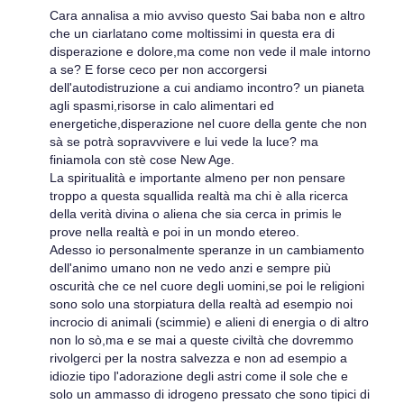
Cara annalisa a mio avviso questo Sai baba non e altro
che un ciarlatano come moltissimi in questa era di
disperazione e dolore,ma come non vede il male intorno
a se? E forse ceco per non accorgersi
dell'autodistruzione a cui andiamo incontro? un pianeta
agli spasmi,risorse in calo alimentari ed
energetiche,disperazione nel cuore della gente che non
sà se potrà sopravvivere e lui vede la luce? ma
finiamola con stè cose New Age.
La spiritualità e importante almeno per non pensare
troppo a questa squallida realtà ma chi è alla ricerca
della verità divina o aliena che sia cerca in primis le
prove nella realtà e poi in un mondo etereo.
Adesso io personalmente speranze in un cambiamento
dell'animo umano non ne vedo anzi e sempre più
oscurità che ce nel cuore degli uomini,se poi le religioni
sono solo una storpiatura della realtà ad esempio noi
incrocio di animali (scimmie) e alieni di energia o di altro
non lo sò,ma e se mai a queste civiltà che dovremmo
rivolgerci per la nostra salvezza e non ad esempio a
idiozie tipo l'adorazione degli astri come il sole che e
solo un ammasso di idrogeno pressato che sono tipici di