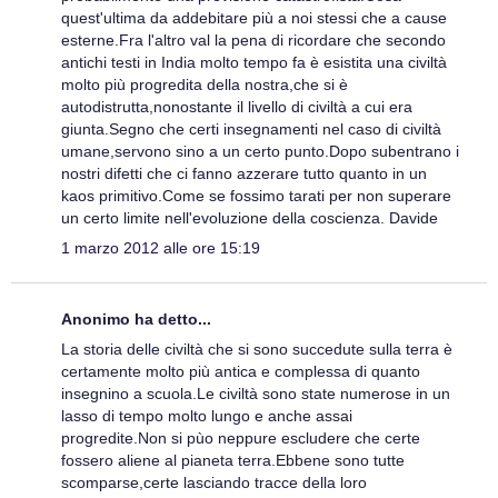
quest'ultima da addebitare più a noi stessi che a cause
esterne.Fra l'altro val la pena di ricordare che secondo
antichi testi in India molto tempo fa è esistita una civiltà
molto più progredita della nostra,che si è
autodistrutta,nonostante il livello di civiltà a cui era
giunta.Segno che certi insegnamenti nel caso di civiltà
umane,servono sino a un certo punto.Dopo subentrano i
nostri difetti che ci fanno azzerare tutto quanto in un
kaos primitivo.Come se fossimo tarati per non superare
un certo limite nell'evoluzione della coscienza. Davide
1 marzo 2012 alle ore 15:19
Anonimo ha detto...
La storia delle civiltà che si sono succedute sulla terra è
certamente molto più antica e complessa di quanto
insegnino a scuola.Le civiltà sono state numerose in un
lasso di tempo molto lungo e anche assai
progredite.Non si pùo neppure escludere che certe
fossero aliene al pianeta terra.Ebbene sono tutte
scomparse,certe lasciando tracce della loro