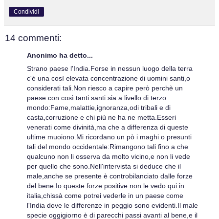
Condividi
14 commenti:
Anonimo ha detto...
Strano paese l'India.Forse in nessun luogo della terra
c'è una così elevata concentrazione di uomini santi,o
considerati tali.Non riesco a capire però perchè un
paese con così tanti santi sia a livello di terzo
mondo:Fame,malattie,ignoranza,odi tribali e di
casta,corruzione e chi più ne ha ne metta.Esseri
venerati come divinità,ma che a differenza di queste
ultime muoiono.Mi ricordano un pò i maghi o presunti
tali del mondo occidentale:Rimangono tali fino a che
qualcuno non li osserva da molto vicino,e non li vede
per quello che sono.Nell'intervista si deduce che il
male,anche se presente è controbilanciato dalle forze
del bene.Io queste forze positive non le vedo qui in
italia,chissà come potrei vederle in un paese come
l'India dove le differenze in peggio sono evidenti.Il male
specie oggigiorno è di parecchi passi avanti al bene,e il