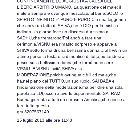
CONTINUAMENTE LO AGGIUSTA A CAUSA DEL
LIBERO ARBITRIO UMANO. La questione del male: il
male è sempre e ovunque mescolato al bene.SOLO lo
SPIRITO INFINITO E' PURO E PURO.C'è una leggenda
che narra un fatto di SHIVA,che è DIO per la mistica
indiana.Un giorno fece un discorso durissimo ai
SADHU,che tremarono!Poi andò a fare una
cerimonia.VISNU era rimasto sorpreso e apparve a
SHIVA sotto forma di una bellissima donna....SHIVA in un
attimo perse la testa e si dimenticò di tutto,buttandosi a
pesce sulla bellissima donna,che tornò ad essere
VISNU. E VISNU invitò SHIVA alla
MODERAZIONE,poichè ovunque c'è il cd male,che
ha,nel piano del TUTTO,un suo ruolo. SAI BABA è
l'incarnazione della moderazione,ma per dire una sola
parola su LUI,occorre averlo esperimentato.SAI RAM.
Buona giornata a tutti.un sorriso a Annalisa,che riesce a
fare tutto questo.
gm 3207567149
15 luglio 2013 alle ore 11:48