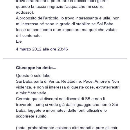
trovo straordinario poter fare la doccia tutti i giorni,
quando la faccio ringrazio l'acqua che mi scorre
addosso).
A proposito dell'articolo, lo trovo interessante e utile, non
mi interessa né sono in grado di stabilire se Sai Baba
fosse un sant'uomo o un impostore ma quel che valuto
è il contenuto.
Ele
4 marzo 2012 alle ore 23:46
Giuseppe ha detto...
Questo è solo fake.
Sai Baba parla di Verità, Rettitudine, Pace, Amore e Non
violenza, e non si interessa di queste cose, extraterrestri
e min***ate varie.
Cercate questi discorsi nei discorsi di SB e non li
troverete.. cmq si vede già dal linguaggio che non è Sai
Baba: leggete e informatevi dalle fonti ufficiali e lo
scoprirete subito.
(nota: probabilmente esistono altri mondi e pure gli estr.