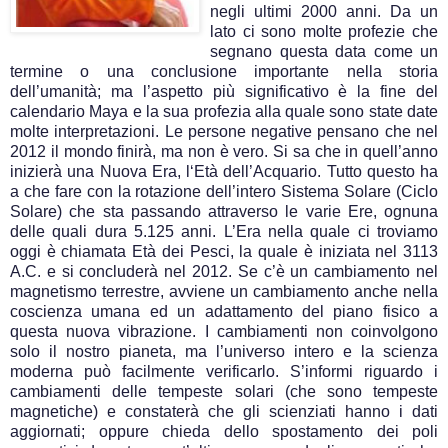
negli ultimi 2000 anni. Da un
lato ci sono molte profezie che
segnano questa data come un
termine o una conclusione importante nella storia
dell’umanità; ma l’aspetto più significativo è la fine del
calendario Maya e la sua profezia alla quale sono state date
molte interpretazioni. Le persone negative pensano che nel
2012 il mondo finirà, ma non è vero. Si sa che in quell’anno
inizierà una Nuova Era, l‘Età dell’Acquario. Tutto questo ha
a che fare con la rotazione dell’intero Sistema Solare (Ciclo
Solare) che sta passando attraverso le varie Ere, ognuna
delle quali dura 5.125 anni. L’Era nella quale ci troviamo
oggi è chiamata Età dei Pesci, la quale è iniziata nel 3113
A.C. e si concluderà nel 2012.
Se c’è un cambiamento nel
magnetismo terrestre, avviene un cambiamento anche nella
coscienza umana ed un adattamento del piano fisico a
questa nuova vibrazione. I cambiamenti non coinvolgono
solo il nostro pianeta, ma l’universo intero e la scienza
moderna può facilmente verificarlo. S’informi riguardo i
cambiamenti delle tempeste solari (che sono tempeste
magnetiche) e constaterà che gli scienziati hanno i dati
aggiornati; oppure chieda dello spostamento dei poli