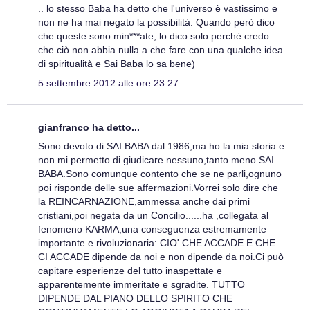
.. lo stesso Baba ha detto che l'universo è vastissimo e
non ne ha mai negato la possibilità. Quando però dico
che queste sono min***ate, lo dico solo perchè credo
che ciò non abbia nulla a che fare con una qualche idea
di spiritualità e Sai Baba lo sa bene)
5 settembre 2012 alle ore 23:27
gianfranco ha detto...
Sono devoto di SAI BABA dal 1986,ma ho la mia storia e
non mi permetto di giudicare nessuno,tanto meno SAI
BABA.Sono comunque contento che se ne parli,ognuno
poi risponde delle sue affermazioni.Vorrei solo dire che
la REINCARNAZIONE,ammessa anche dai primi
cristiani,poi negata da un Concilio......ha ,collegata al
fenomeno KARMA,una conseguenza estremamente
importante e rivoluzionaria: CIO' CHE ACCADE E CHE
CI ACCADE dipende da noi e non dipende da noi.Ci può
capitare esperienze del tutto inaspettate e
apparentemente immeritate e sgradite. TUTTO
DIPENDE DAL PIANO DELLO SPIRITO CHE