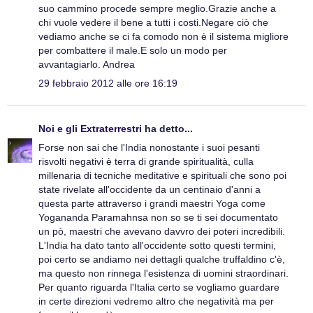
suo cammino procede sempre meglio.Grazie anche a
chi vuole vedere il bene a tutti i costi.Negare ciò che
vediamo anche se ci fa comodo non è il sistema migliore
per combattere il male.E solo un modo per
avvantagiarlo. Andrea
29 febbraio 2012 alle ore 16:19
Noi e gli Extraterrestri
ha detto...
Forse non sai che l'India nonostante i suoi pesanti
risvolti negativi è terra di grande spiritualità, culla
millenaria di tecniche meditative e spirituali che sono poi
state rivelate all'occidente da un centinaio d'anni a
questa parte attraverso i grandi maestri Yoga come
Yogananda Paramahnsa non so se ti sei documentato
un pò, maestri che avevano davvro dei poteri incredibili.
L'India ha dato tanto all'occidente sotto questi termini,
poi certo se andiamo nei dettagli qualche truffaldino c'è,
ma questo non rinnega l'esistenza di uomini straordinari.
Per quanto riguarda l'Italia certo se vogliamo guardare
in certe direzioni vedremo altro che negatività ma per