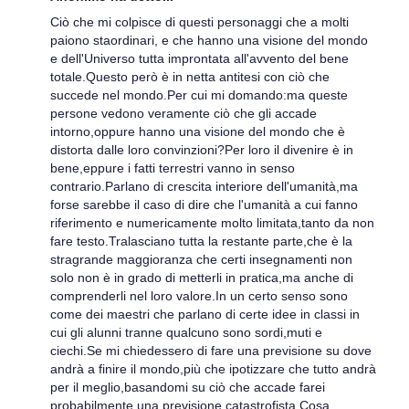
Ciò che mi colpisce di questi personaggi che a molti
paiono staordinari, e che hanno una visione del mondo
e dell'Universo tutta improntata all'avvento del bene
totale.Questo però è in netta antitesi con ciò che
succede nel mondo.Per cui mi domando:ma queste
persone vedono veramente ciò che gli accade
intorno,oppure hanno una visione del mondo che è
distorta dalle loro convinzioni?Per loro il divenire è in
bene,eppure i fatti terrestri vanno in senso
contrario.Parlano di crescita interiore dell'umanità,ma
forse sarebbe il caso di dire che l'umanità a cui fanno
riferimento e numericamente molto limitata,tanto da non
fare testo.Tralasciano tutta la restante parte,che è la
stragrande maggioranza che certi insegnamenti non
solo non è in grado di metterli in pratica,ma anche di
comprenderli nel loro valore.In un certo senso sono
come dei maestri che parlano di certe idee in classi in
cui gli alunni tranne qualcuno sono sordi,muti e
ciechi.Se mi chiedessero di fare una previsione su dove
andrà a finire il mondo,più che ipotizzare che tutto andrà
per il meglio,basandomi su ciò che accade farei
probabilmente una previsione catastrofista.Cosa