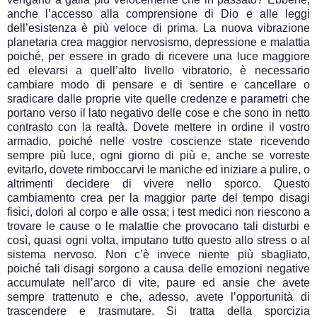
anche l’accesso alla comprensione di Dio e alle leggi
dell’esistenza è più veloce di prima. La nuova vibrazione
planetaria crea maggior nervosismo, depressione e malattia
poiché, per essere in grado di ricevere una luce maggiore
ed elevarsi a quell’alto livello vibratorio, è necessario
cambiare modo di pensare e di sentire e cancellare o
sradicare dalle proprie vite quelle credenze e parametri che
portano verso il lato negativo delle cose e che sono in netto
contrasto con la realtà. Dovete mettere in ordine il vostro
armadio, poiché nelle vostre coscienze state ricevendo
sempre più luce, ogni giorno di più e, anche se vorreste
evitarlo, dovete rimboccarvi le maniche ed iniziare a pulire, o
altrimenti decidere di vivere nello sporco. Questo
cambiamento crea per la maggior parte del tempo disagi
fisici, dolori al corpo e alle ossa; i test medici non riescono a
trovare le cause o le malattie che provocano tali disturbi e
così, quasi ogni volta, imputano tutto questo allo stress o al
sistema nervoso. Non c’è invece niente più sbagliato,
poiché tali disagi sorgono a causa delle emozioni negative
accumulate nell’arco di vite, paure ed ansie che avete
sempre trattenuto e che, adesso, avete l’opportunità di
trascendere e trasmutare. Si tratta della sporcizia