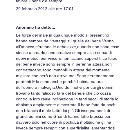
favore il bene c'è sempre.
29 febbraio 2012 alle ore 17:01
Anonimo ha detto...
Le forze del male in qualunque modo si presentino
hanno sempre dei vantaggi su quelle del bene.Vanno
all'attacco,sfruttano le debolezze,quando non sono esse
stesse a crearle,sono creative sempre alla ricerca di
nuovi metodi per vincere,non laciano superstiti.Le forze
del bene invece sono sempre in perenne attesa,non
contrattacano,sono immobili in attesa del momento
migliore che però non arriva mai.Sono perennemente
perdenti.E lo sono anche perchè l'intima natura
dell'uomo è malvagia.Uno dei motivi per cui gli uomini
trovano tanto faticoso fare del bene,e che ciò cozza
contro la loro reale inclinazione.In tanti secoli di storia lo
abbiamo ampiamente dimostrato.Il bene fatto da pochi
non bilancia il male fatto dai più.Gli insegnamenti di
grandi uomini come Ghandi hanno fatto breccia per
davvero solo nel cuore di pochi.La moltitudine gli ha
invece sempre recepiti con superficialità,lamentandosi