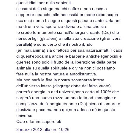
questi idioti per nulla sapienti.
scusami dello sfogo ma chi soffre e non riesce a
sopperire neanche alle necessità primarie (cibo acqua
ecc ecc) non a bisogno di questi pseudo santi ciarlatani
ma di una vera speranza divina o aliena che sia.
Io credo fermamente sia nell'energia creante (Dio) che
nei suoi figli (gli alieni) e nella sua creazione (gli universi
paralleli) e sono certo che il nostro ibrido
(animali,anima) sia difettoso per sua natura,infatti il caos
di quest'epoca ma anche le barbarie antiche (genocidi e
guerre) sono solo il frutto della liberazione della parte
animale su quella spirituale e divina non ci possiamo
fare nulla la nostra natura e autodistruttiva.
Ma non sarà la fine la nostra scomparsa intesa
dell'universo intero (disgregazione del falso vuoto)
porterà energia in altri universi,sono certo al 100% che
sorgerà una nuova razza umana fatta ad immagine e
somiglianza dell'energia creante (Dio) piena di amore e
giustizia e pace ma non qui,non adesso nè in questo
universo.
Ciao e fammi sapere ok
3 marzo 2012 alle ore 10:26