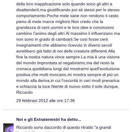
della loro inapplicazione solo quando sono gli altri a
disattenderli,ma giustificando poi sè stessi per lo stesso
comportamento.Poche mele sane non rendono il cesto
pieno di mele marce migliore.Non credo che la
grandezza di certi uomini e le loro idee e convinzioni
cambino l'animo degli altri.Al massimo li influenzano ma
non sono in grado di cambiarli.Se così fosse certi
insegnamenti che abbiamo ricevuto in diversi secoli
avrebbero già fatto di noi delle creature differenti.Alla
fine la nostra natura vince sempre.La mia è una visione
del mondo improntata al negativismo,ma del resto la
cronaca quotidiana lungi dal mostrarmi quell'evoluzione
positiva che molti invocano,mi mostra sempre di più un
mondo alla deriva,in cui l'oscurità in vari modi prevarica
e schiaccia la luce.Niente di nuovo sotto il sole dunque.
Riccardo
29 febbraio 2012 alle ore 17:36
Noi e gli Extraterrestri
ha detto...
Riccardo sono daccordo di questo ritratto "a grandi