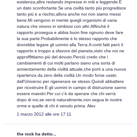
esistenza,altre restando impresse in miti e leggende.E
un dato sconfortante.Se una civiltà tanto più progredisce
tanto più e a rischio,allora anche noi non siamo messi
bene.Mi vengono in mente quegli organismi di varia
natura che vivono in simbiosi con altri.Affinchè il
rapporto prosegua e abbia buon fine ognuno deve fare
la sua parte.Probabilmente è lo stesso rapporto che
dovrebbe legare gli uomini alla Terra.A conti fatti però il
rapporto e troppo a sfavore del pianeta,visto che noi ne
approffittiamo più del dovuto.Perciò credo che i
cambiamenti di cui molti parlano siano una sorta di
annientamento della civiltà attuale,che porti a una nuova
ripartenza da zero della civiltà.Un modo forse usato
dall'Universo per rigenerare se stesso.Quindi abbattere
per ricostruire.E gli uomini in campo di distruzione sanno
essere maestri.Per cui c'è da sperare che chi verrà
dopo di noi,se verrà naturalmente,non segua le nostre
orme e quelle di chi è venuto prima. Alex
1 marzo 2012 alle ore 17:11
the rock ha detto...