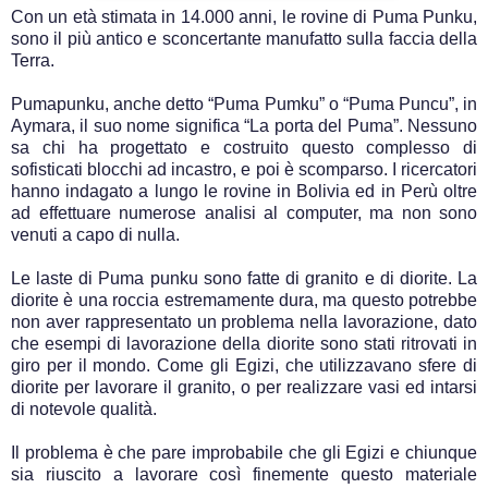
Con un età stimata in 14.000 anni, le rovine di Puma Punku,
sono il più antico e sconcertante manufatto sulla faccia della
Terra.
Pumapunku, anche detto “Puma Pumku” o “Puma Puncu”, in
Aymara, il suo nome significa “La porta del Puma”. Nessuno
sa chi ha progettato e costruito questo complesso di
sofisticati blocchi ad incastro, e poi è scomparso. I ricercatori
hanno indagato a lungo le rovine in Bolivia ed in Perù oltre
ad effettuare numerose analisi al computer, ma non sono
venuti a capo di nulla.
Le laste di Puma punku sono fatte di granito e di diorite. La
diorite è una roccia estremamente dura, ma questo potrebbe
non aver rappresentato un problema nella lavorazione, dato
che esempi di lavorazione della diorite sono stati ritrovati in
giro per il mondo. Come gli Egizi, che utilizzavano sfere di
diorite per lavorare il granito, o per realizzare vasi ed intarsi
di notevole qualità.
Il problema è che pare improbabile che gli Egizi e chiunque
sia riuscito a lavorare così finemente questo materiale