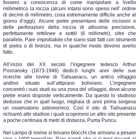
fossero a conoscenza di come manipolare a livello
millimetrico la roccia (alcuni intarsi sono spessi nell’ ordine
di decimi di millimetro, cosa estremamente difficile anche al
giorno d’oggi). Alcune pietre presentano delle incisioni o
delle perforazioni della roccia di altissima precisione,
perfettamente rettilinee e sottili (6 millimetri), oltre che
parallele. Pare improbabile che siano stati fatti con strumenti
di pietra o di bronzo, ma in qualche modo devono averlo
fatto.
All’inizio del XX secolo l’ingegnere tedesco Arthur
Posnansky (1873-1946) dedicò lunghi anni delle sue
ricerche alle rovine di Tiahuanacu, un antico villaggio
andino situato sull’altipiano boliviano. L’ingegnere
concentrò i suoi studi su una zona del villaggio, dove alcune
pietre erano disposte verticalmente. Da questo lo studioso
dedusse che in quel luogo, migliaia di anni prima sorgeva
un osservatorio astronomico. Così il sito di Tiahuanacu
richiamò altri studiosi i quali scoprirono un altro sito presente
a poche centinaia di metri di distanza, Puma Puncu.
Nel campo di rovine si trovano blocchi che arrivano a pesare
sino a 1000 tonnellate. Pare quindi che ci si trovi davanti ai