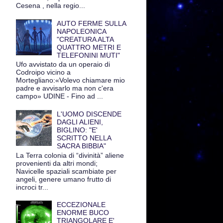
Cesena , nella regio...
AUTO FERME SULLA
NAPOLEONICA
"CREATURA ALTA
QUATTRO METRI E
TELEFONINI MUTI"
Ufo avvistato da un operaio di
Codroipo vicino a
Mortegliano:«Volevo chiamare mio
padre e avvisarlo ma non c'era
campo» UDINE - Fino ad ...
L'UOMO DISCENDE
DAGLI ALIENI,
BIGLINO: "E'
SCRITTO NELLA
SACRA BIBBIA"
La Terra colonia di “divinità” aliene
provenienti da altri mondi;
Navicelle spaziali scambiate per
angeli, genere umano frutto di
incroci tr...
ECCEZIONALE
ENORME BUCO
TRIANGOLARE E'