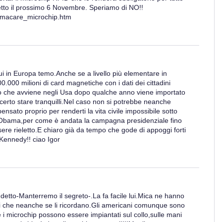
letto il prossimo 6 Novembre. Speriamo di NO!!
bamacare_microchip.htm
 in Europa temo.Anche se a livello più elementare in
.000 milioni di card magnetiche con i dati dei cittadini
o che avviene negli Usa dopo qualche anno viene importato
rto stare tranquilli.Nel caso non si potrebbe neanche
ensato proprio per renderti la vita civile impossibile sotto
a Obama,per come è andata la campagna presidenziale fino
sere rieletto.E chiaro già da tempo che gode di appoggi forti
 Kennedy!! ciao Igor
etto-Manterremo il segreto-.La fa facile lui.Mica ne hanno
i che neanche se li ricordano.Gli americani comunque sono
e i microchip possono essere impiantati sul collo,sulle mani