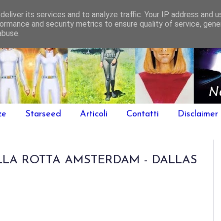
eliver its services and to analyze traffic. Your IP address and 
ormance and security metrics to ensure quality of service, gen
abuse.
ze
Starseed
Articoli
Contatti
Disclaimer
LLA ROTTA AMSTERDAM - DALLAS