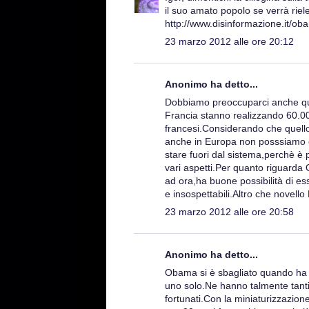
il suo amato popolo se verrà rie
http://www.disinformazione.it/o
23 marzo 2012 alle ore 20:12
Anonimo ha detto...
Dobbiamo preoccuparci anche qui
Francia stanno realizzando 60.000
francesi.Considerando che quell
anche in Europa non posssiamo ce
stare fuori dal sistema,perchè è p
vari aspetti.Per quanto riguard
ad ora,ha buone possibilità di es
e insospettabili.Altro che novello
23 marzo 2012 alle ore 20:58
Anonimo ha detto...
Obama si è sbagliato quando ha d
uno solo.Ne hanno talmente tant
fortunati.Con la miniaturizzazion