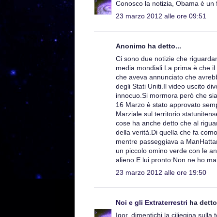
Conosco la notizia, Obama è un f
23 marzo 2012 alle ore 09:51
Anonimo ha detto...
Ci sono due notizie che riguard
media mondiali.La prima è che il
che aveva annunciato che avrebbe
degli Stati Uniti.Il video uscito 
innocuo.Si mormora però che sia 
16 Marzo è stato approvato sempr
Marziale sul territorio statunitens
cose ha anche detto che al riguar
della verità.Di quella che fa co
mentre passeggiava a ManHattan s
un piccolo omino verde con le a
alieno.E lui pronto:Non ne ho mai
23 marzo 2012 alle ore 19:50
Noi e gli Extraterrestri
ha detto.
Igor, dimentichi la ciliegina sulla