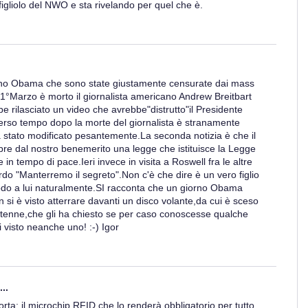
igliolo del NWO e sta rivelando per quel che è.
ano Obama che sono state giustamente censurate dai mass
 1°Marzo è morto il giornalista americano Andrew Breitbart
 rilasciato un video che avrebbe"distrutto"il Presidente
diverso tempo dopo la morte del giornalista è stranamente
stato modificato pesantemente.La seconda notizia è che il
e dal nostro benemerito una legge che istituisce la Legge
e in tempo di pace.Ieri invece in visita a Roswell fra le altre
do "Manterremo il segreto".Non c'è che dire è un vero figlio
modo a lui naturalmente.SI racconta che un giorno Obama
i è visto atterrare davanti un disco volante,da cui è sceso
ntenne,che gli ha chiesto se per caso conoscesse qualche
 visto neanche uno! :-) Igor
..
 torta: il microchip RFID che lo renderà obbligatorio per tutto