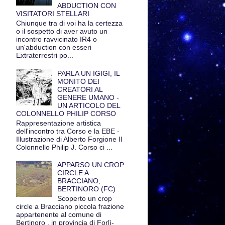
ABDUCTION CON
VISITATORI STELLARI
Chiunque tra di voi ha la certezza
o il sospetto di aver avuto un
incontro ravvicinato IR4 o
un'abduction con esseri
Extraterrestri po...
PARLA UN IGIGI, IL
MONITO DEI
CREATORI AL
GENERE UMANO -
UN ARTICOLO DEL
COLONNELLO PHILIP CORSO
Rappresentazione artistica
dell'incontro tra Corso e la EBE -
Illustrazione di Alberto Forgione Il
Colonnello Philip J. Corso ci ...
APPARSO UN CROP
CIRCLE A
BRACCIANO,
BERTINORO (FC)
Scoperto un crop
circle a Bracciano piccola frazione
appartenente al comune di
Bertinoro , in provincia di Forlì-