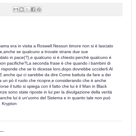
bama era in visita a Roswell.Nessun timore non si è lasciato
e,anche se qualcuno a trovate strane due sue
dato in pace(?),e qualcuno si è chiesto:perchè qualcuno è
non pacifiche?La seconda frase è che quando i bambini di
ui risponde che se lo dicesse loro,dopo dovrebbe ucciderli.Al
.E anche qui ci sarebbe da dire.Come battuta da fare a dei
a un pò il ruolo che ricopre,e considerando che è anche
e il tutto si spiega con il fatto che lui è il Man in Black
e sono state riposte in lui per la divulgazione della verità
f,anche lui è un'uomo del Sistema e in quanto tale non può
. Krypton
..